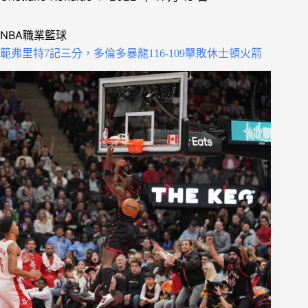
NBA職業籃球
範弗里特7記三分，多倫多暴龍116-109擊敗休士頓火箭