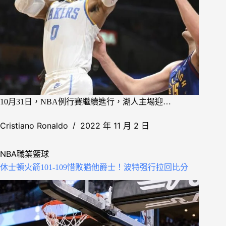
10月31日，NBA例行賽繼續進行，湖人主場迎…
Cristiano Ronaldo
2022 年 11 月 2 日
NBA職業籃球
休士頓火箭101-109惜败猶他爵士！波特强行拉回比分