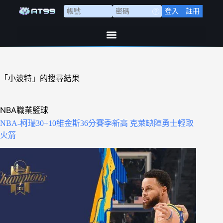
登入
註冊
「小波特」的搜尋結果
NBA職業籃球
NBA-柯瑞30+10維金斯36分賽季新高 克萊缺陣勇士輕取
火箭