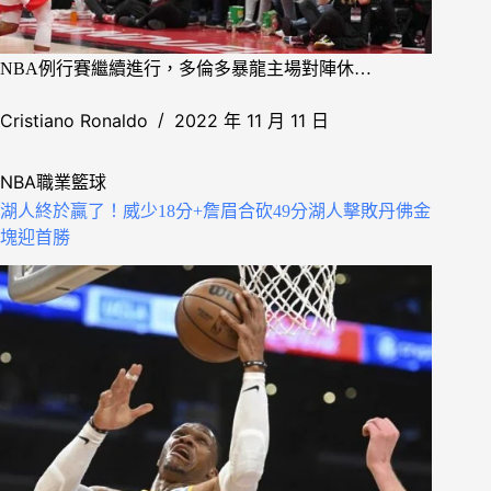
NBA例行賽繼續進行，多倫多暴龍主場對陣休…
Cristiano Ronaldo
2022 年 11 月 11 日
NBA職業籃球
湖人終於贏了！威少18分+詹眉合砍49分湖人擊敗丹佛金
塊迎首勝