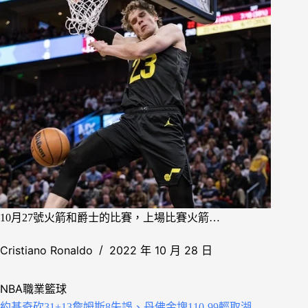
10月27號火箭和爵士的比賽，上場比賽火箭…
Cristiano Ronaldo
2022 年 10 月 28 日
NBA職業籃球
約基奇砍31+13詹姆斯8失誤、丹佛金塊110-99輕取湖