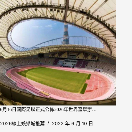
6月16日國際足聯正式公佈2026年世界盃舉辦…
2026線上娛樂城推薦
2022 年 6 月 10 日