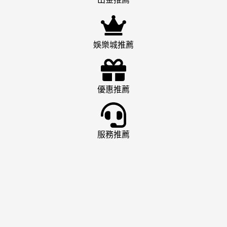
娛樂城推薦
優惠推薦
服務推薦
娛樂城推薦