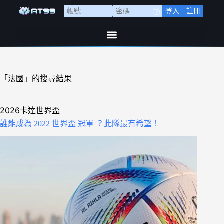
登入
註冊
「法國」的搜尋結果
2026卡達世界盃
誰能成為 2022 世界盃 冠軍 ？此隊最有希望！