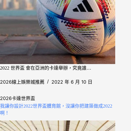
2022 世界盃 會在亞洲的卡達舉辦，究竟誰…
2026線上娛樂城推薦
2022 年 6 月 10 日
2026卡達世界盃
我讓你設計2022世界盃體育館，沒讓你把建築做成2022
啊！