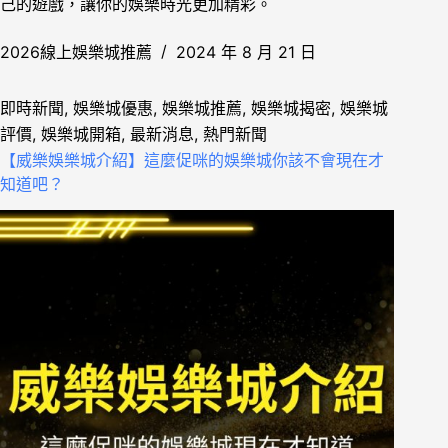
己的遊戲，讓你的娛樂時光更加精彩。
2026線上娛樂城推薦
2024 年 8 月 21 日
即時新聞
,
娛樂城優惠
,
娛樂城推薦
,
娛樂城揭密
,
娛樂城
評價
,
娛樂城開箱
,
最新消息
,
熱門新聞
【威樂娛樂城介紹】這麼促咪的娛樂城你該不會現在才
知道吧？