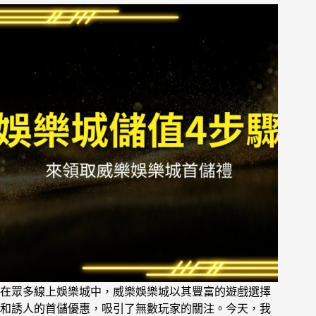
在眾多線上娛樂城中，威樂娛樂城以其豐富的遊戲選擇
和誘人的首儲優惠，吸引了無數玩家的關注。今天，我