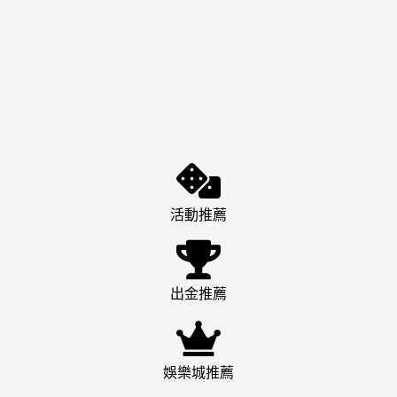
活動推薦
出金推薦
娛樂城推薦