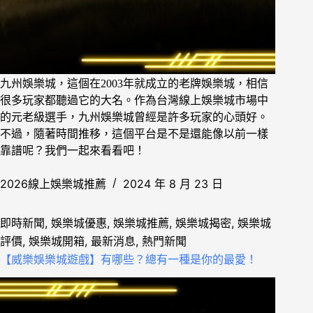
九州娛樂城，這個在2003年就成立的老牌娛樂城，相信
很多玩家都聽過它的大名。作為台灣線上娛樂城市場中
的元老級選手，九州娛樂城曾經是許多玩家的心頭好。
不過，隨著時間推移，這個平台是不是還能像以前一樣
靠譜呢？我們一起來看看吧！
2026線上娛樂城推薦
2024 年 8 月 23 日
即時新聞
,
娛樂城優惠
,
娛樂城推薦
,
娛樂城揭密
,
娛樂城
評價
,
娛樂城開箱
,
最新消息
,
熱門新聞
【威樂娛樂城遊戲】有哪些？總有一種是你的最愛！