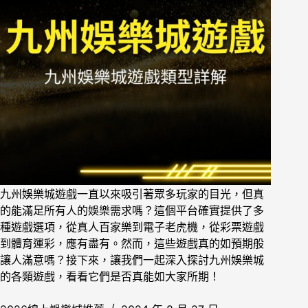
九州娛樂城遊戲一直以來吸引著眾多玩家的目光，但真
的能滿足所有人的娛樂需求嗎？這個平台確實提供了多
種遊戲選項，從真人百家樂到電子老虎機，從彩票遊戲
到體育運彩，應有盡有。然而，這些遊戲真的如預期般
讓人滿意嗎？接下來，讓我們一起深入探討九州娛樂城
的各類遊戲，看看它們是否真能如大家所期！