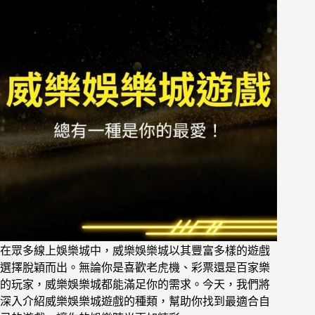
在眾多線上娛樂城中，威樂娛樂城以其豐富多樣的遊戲
選擇脫穎而出。無論你是喜歡老虎機、彩票還是百家樂
的玩家，威樂娛樂城都能滿足你的需求。今天，我們將
深入介紹威樂娛樂城遊戲的種類，幫助你找到最適合自