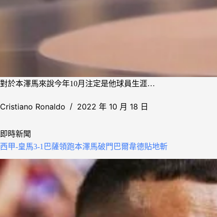
對於本澤馬來說今年10月注定是他球員生涯…
Cristiano Ronaldo
2022 年 10 月 18 日
即時新聞
西甲-皇馬3-1巴薩領跑本澤馬破門巴爾韋德貼地斬