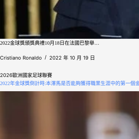
2022金球獎頒獎典禮10月18日在法國巴黎舉…
Cristiano Ronaldo
2022 年 10 月 19 日
2026歐洲國家足球聯賽
2022年金球獎倒計時:本澤馬是否能夠獲得職業生涯中的第一個金