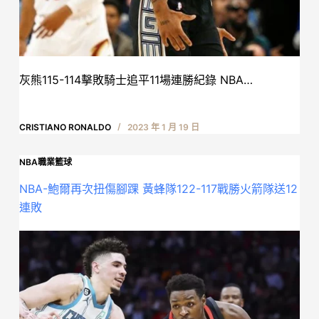
灰熊115-114擊敗騎士追平11場連勝紀錄 NBA…
CRISTIANO RONALDO
2023 年 1 月 19 日
NBA職業籃球
NBA-鮑爾再次扭傷腳踝 黃蜂隊122-117戰勝火箭隊送12
連敗