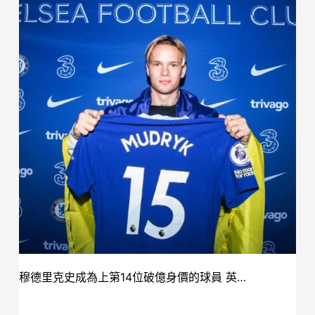
穆德里克史成為上第14位破億身價的球員 英…