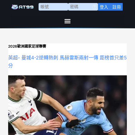
登入
註冊
2026歐洲國家足球聯賽
英超- 曼城4-2逆轉熱刺 馬赫雷斯兩射一傳 距榜首只差5
分