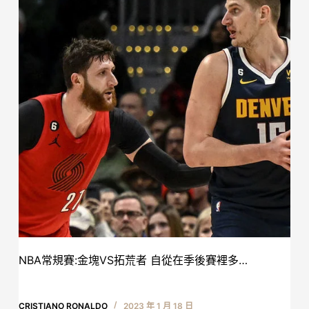
NBA常規賽:金塊VS拓荒者 自從在季後賽裡多…
CRISTIANO RONALDO
2023 年 1 月 18 日