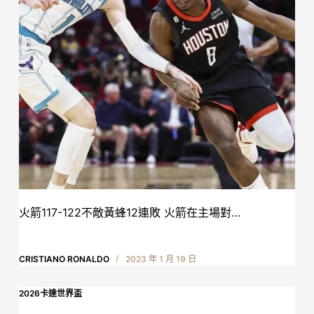
火箭117-122不敵黃蜂12連敗 火箭在主場對…
CRISTIANO RONALDO
2023 年 1 月 19 日
2026卡達世界盃