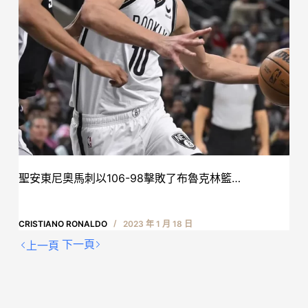
聖安東尼奧馬刺以106-98擊敗了布魯克林籃…
CRISTIANO RONALDO
2023 年 1 月 18 日
下一頁
上一頁