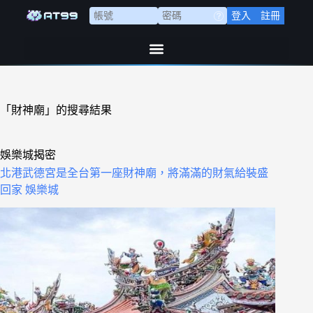
登入
註冊
「財神廟」的搜尋結果
娛樂城揭密
北港武德宮是全台第一座財神廟，將滿滿的財氣給裝盛
回家 娛樂城