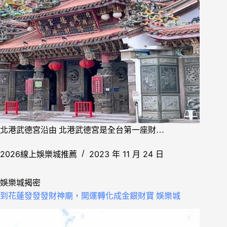
北港武德宮沿由 北港武德宮是全台第一座財…
2026線上娛樂城推薦
2023 年 11 月 24 日
娛樂城揭密
到花蓮發發發財神廟，開運轉化成金銀財寶 娛樂城