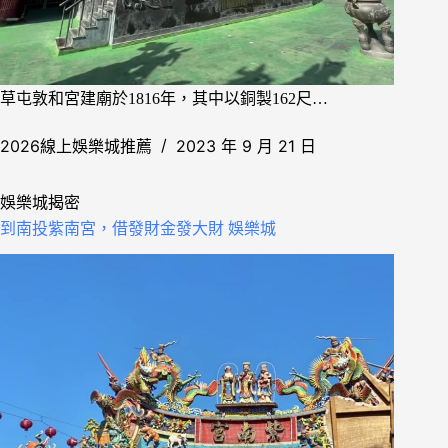
草屯敦和宮建廟於1816年，其中以銅製162尺…
2026線上娛樂城推薦
2023 年 9 月 21 日
娛樂城揭密
到南投紫南宮，借發財金發大財 娛樂城