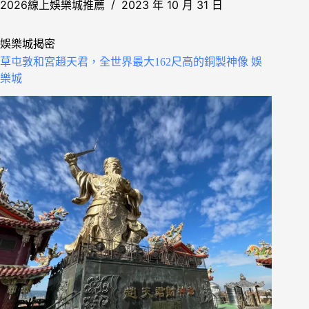
2026線上娛樂城推薦
2023 年 10 月 31 日
娛樂城揭密
草屯敦和宮趙天君，全世界最大162尺高的銅製神像 娛
樂城