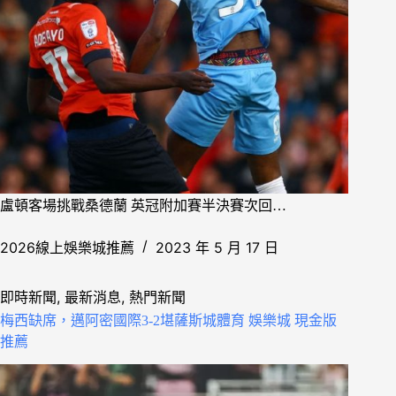
盧頓客場挑戰桑德蘭 英冠附加賽半決賽次回…
2026線上娛樂城推薦
2023 年 5 月 17 日
即時新聞
,
最新消息
,
熱門新聞
梅西缺席，邁阿密國際3-2堪薩斯城體育 娛樂城 現金版
推薦