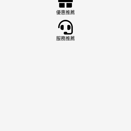
優惠推薦
服務推薦
娛樂城推薦
AT99 娛樂城