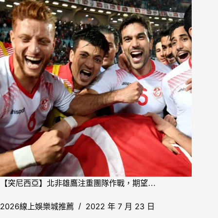
【突尼西亞】北非雄鷹注重團隊作戰，期望…
2026線上娛樂城推薦
2022 年 7 月 23 日