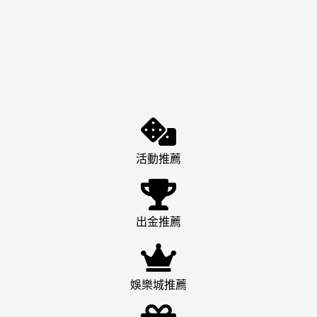
活動推薦
出金推薦
娛樂城推薦