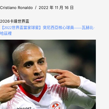
Cristiano Ronaldo
2022 年 11 月 16 日
2026卡達世界盃
【2022世界盃當家球星】​突尼西亞核心球員——瓦赫比·
哈茲裡