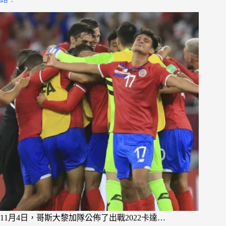
11月4日，哥斯大黎加隊公佈了出戰2022卡達…