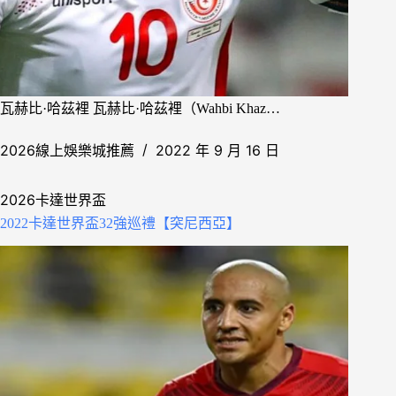
瓦赫比·哈茲裡 瓦赫比·哈茲裡（Wahbi Khaz…
2026線上娛樂城推薦
2022 年 9 月 16 日
2026卡達世界盃
2022卡達世界盃32強巡禮【突尼西亞】