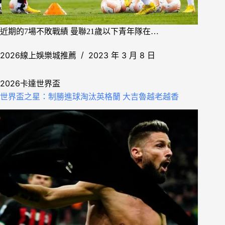
近期的7場不敗戰績 曼聯21歲以下青年隊在…
2026線上娛樂城推薦
2023 年 3 月 8 日
2026卡達世界盃
世界盃之星：制勝進球淘汰英格蘭 大吉魯越老越香