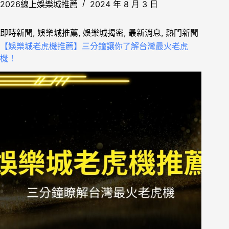
2026線上娛樂城推薦
2024 年 8 月 3 日
即時新聞
,
娛樂城推薦
,
娛樂城揭密
,
最新消息
,
熱門新聞
【娛樂城老虎機推薦】三分鐘讓你了解台灣最火老虎
機！