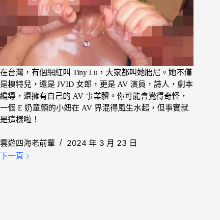
在台灣，有個網紅叫 Tiny Lu，大家都叫她胎尼。她不僅
是模特兒，還是 JVID 女郎，更是 AV 演員，詩人，劇本
編導，還擁有自己的 AV 事業體。你可能會覺得奇怪，
一個 E 奶童顏的小妞在 AV 界混得風生水起，但事實就
是這樣啦！
雲遊四海老前輩
2024 年 3 月 23 日
下一頁