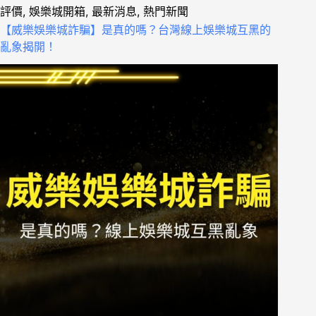
評價
,
娛樂城開箱
,
最新消息
,
熱門新聞
【威樂娛樂城詐騙】是真的嗎？台灣線上娛樂城互黑的
亂象揭開！