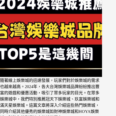
隨著線上娛樂城的迅速發展，玩家們對於娛樂城的需求
也越來越高。2024年，各大台灣娛樂城品牌紛紛推出豐
富的遊戲和優惠活動，吸引了眾多玩家的目光。在眾多
娛樂城中，我們特別推薦冠天下娛樂城、玖富娛樂城和
滿天星娛樂城。這篇文章將深入介紹這些熱門娛樂城，
同時介紹其他優秀的娛樂城如財神娛樂城和HOYA娛樂