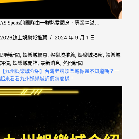
AS Sports的團隊由一群熱愛體育、專業精湛…
2026線上娛樂城推薦
2024 年 9 月 1 日
即時新聞
,
娛樂城優惠
,
娛樂城推薦
,
娛樂城揭密
,
娛樂城
評價
,
娛樂城開箱
,
最新消息
,
熱門新聞
【九州娛樂城介紹】台灣老牌娛樂城你還不知道嗎？一
起來看看九州娛樂城評價怎麼樣！