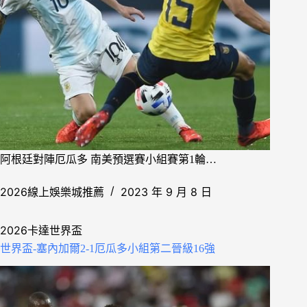
阿根廷對陣厄瓜多 南美預選賽小組賽第1輪…
2026線上娛樂城推薦
2023 年 9 月 8 日
2026卡達世界盃
世界盃-塞內加爾2-1厄瓜多小組第二晉級16強