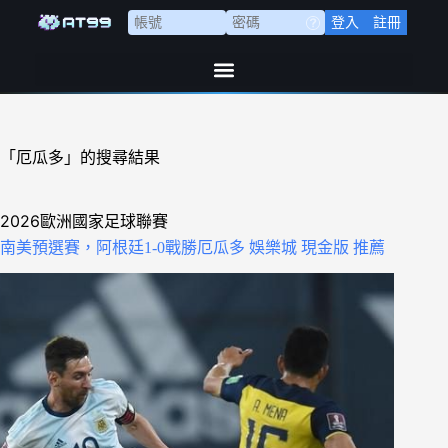
登入
註冊
「厄瓜多」的搜尋結果
2026歐洲國家足球聯賽
南美預選賽，阿根廷1-0戰勝厄瓜多 娛樂城 現金版 推薦