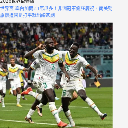
2026世界盃轉播
世界盃-塞內加爾2-1厄瓜多！非洲冠軍瘋狂慶祝，南美勁
旅慘遭國足打平就出線悲劇