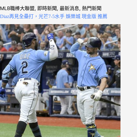
MLB職棒大聯盟
,
即時新聞
,
最新消息
,
熱門新聞
Diaz再見全壘打，光芒7-5水手 娛樂城 現金版 推薦