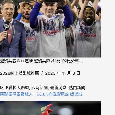
遊騎兵客場11連勝 遊騎兵隊以5比0的比分擊…
2026線上娛樂城推薦
2023 年 11 月 3 日
MLB職棒大聯盟
,
即時新聞
,
最新消息
,
熱門新聞
國聯衛冕軍費城人，以10-0血洗響尾蛇 娛樂城