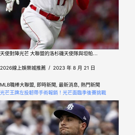
天使對陣光芒 大聯盟的洛杉磯天使隊與坦帕…
2026線上娛樂城推薦
2023 年 8 月 21 日
MLB職棒大聯盟
,
即時新聞
,
最新消息
,
熱門新聞
光芒王牌左投韌帶手術報銷！光芒面臨季後賽挑戰