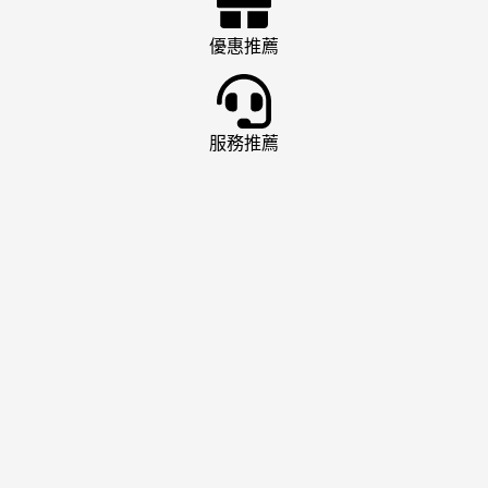
優惠推薦
服務推薦
娛樂城推薦
AT99 娛樂城