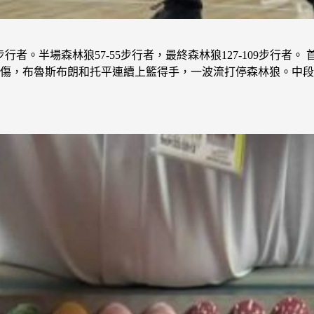
者。半場森林狼57-55步行者，最終森林狼127-109步行者
傷，布魯斯布朗和托平連續上籃得手，一波流打停森林狼。中段