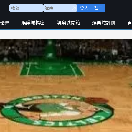
登入
註冊
優惠
娛樂城揭密
娛樂城開箱
娛樂城評價
男