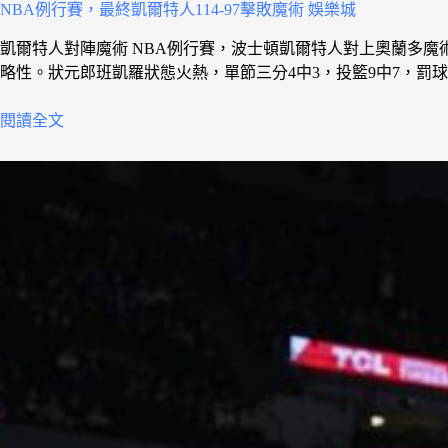
NBA例行賽，最終凱爾特人114-97擊敗魔術 娛樂城
凱爾特人對陣魔術 NBA例行賽，波士頓凱爾特人對上奧蘭多魔術。
略性。狀元郎班凱羅狀態火熱，單節三分4中3，投籃9中7，罰球2
閱讀全文