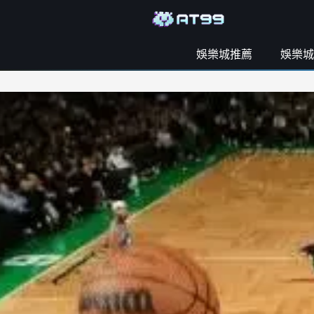
娛樂城推薦
娛樂城