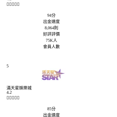





94分
出金速度
8,064則
好評評價
75K人
會員人數
5
滿天星娛樂城
4.2





85分
出金速度