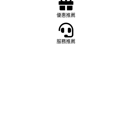
優惠推薦
服務推薦
娛樂城推薦
AT99 娛樂城