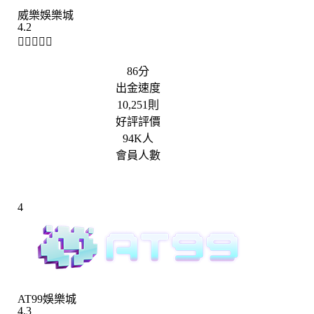
威樂娛樂城
4.2





86分
出金速度
10,251則
好評評價
94K人
會員人數
4
AT99娛樂城
4.3