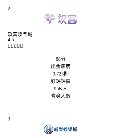
2
玖富娛樂城
4.5





88分
出金速度
9,723則
好評評價
95K人
會員人數
3