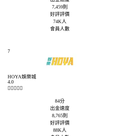
7,459則
好評評價
74K人
會員人數
7
HOYA娛樂城
4.0





84分
出金速度
8,765則
好評評價
88K人