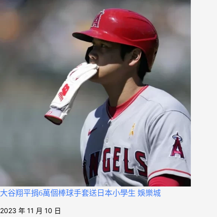
大谷翔平捐6萬個棒球手套送日本小學生 娛樂城
2023 年 11 月 10 日