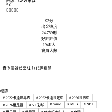
陆版-飞龙娱乐城
5.0





92分
出金速度
24,759則
好評評價
194K人
會員人數
實測優質娛樂城 無代理推薦
標籤
#
2022卡達世界盃
#
2022卡達世足盃
#
2026世界盃
#
casion
#
MLB
#
NBA
#
2026世足盃
#
539彩球