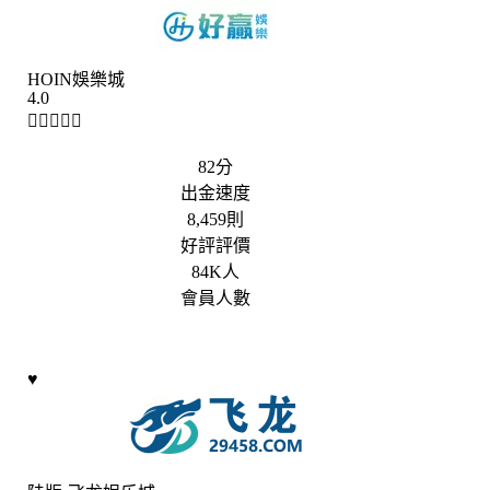
HOIN娛樂城
4.0





82分
出金速度
8,459則
好評評價
84K人
會員人數
♥