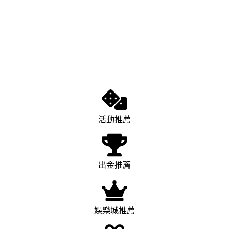
活動推薦
出金推薦
娛樂城推薦