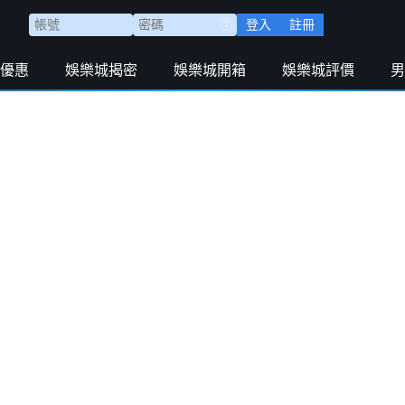
登入
註冊
優惠
娛樂城揭密
娛樂城開箱
娛樂城評價
男
裂了大腿肌腱的阿勞霍本想保守治療，但出於生涯健康
階段。
加盟羅馬的迪巴拉。身嬌肉貴的“小魔仙”左腿股直肌養
可能也沒必要為這位國家隊邊緣人預留位置。不過，媒
本賽季狀態出色的迪巴拉參加世界盃的概率仍舊存在。
。梅西身邊不能缺了迪馬利亞。
的存在，英格蘭、葡萄牙和法國的“戰鬥性減員”，讓索