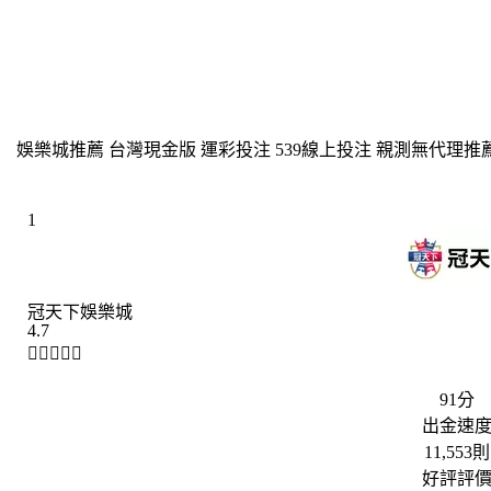
另一個顯著特徵，則是疲勞積累帶來的肌肉拉傷明顯增多，典
倫特（大腿肌肉）、赫拉德·莫雷諾（膕繩肌）等人的傷病，
係。
娛樂城推薦 台灣現金版 運彩投注 539線上投注 親測無代理推
1
冠天下娛樂城
4.7





91分
出金速
11,553則
好評評