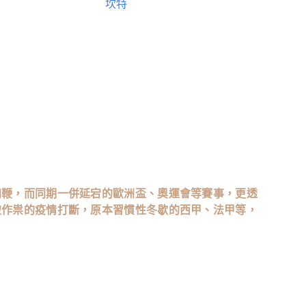
線上。法國隊還失去了
坎特
。
蘭隊是如今歐洲球隊中狀態第一檔的存在，但愛將威納
更是莫大損失。有人哭，就有人笑。作為目前奪冠賠率居
羅馬里奧、埃默森等大將的巴西隊，此次卻是健康得出
，更別提過去兩屆世界杯都備受傷病困擾的內馬爾，本
能的。
馬加鞭，而同期一併延宕的歐洲盃、奧運會等賽事，更透
被作祟的疫情打斷，原本習慣性冬歇的西甲、法甲等，
經紀公司曾經公佈過一份調查報告，2019-2020賽
上賽季更是達到1231人次，首次突破千人大關。