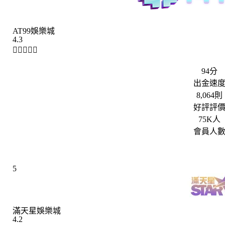
AT99娛樂城
4.3





94分
出金速
8,064則
好評評
75K人
會員人
5
滿天星娛樂城
4.2