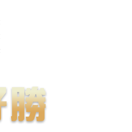
度
價
數