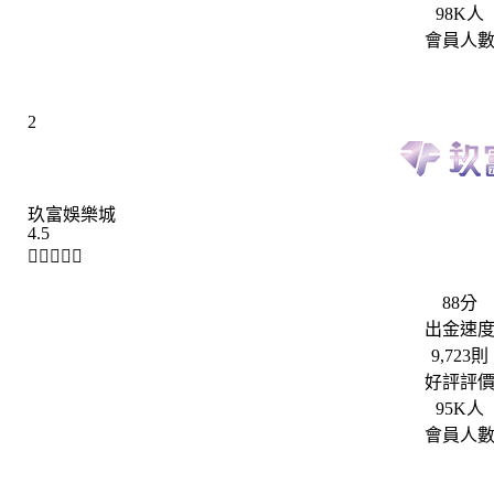
98K人
會員人
2
玖富娛樂城
4.5





88分
出金速
9,723則
好評評
95K人
會員人