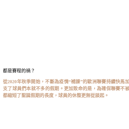
短，習慣了中場驅動的衛冕冠軍，這一次要把希望都寄託在鋒
在英法葡三強之外，其他球隊同樣要直面減員。範加爾的荷
爾迪姆骨折報銷，球隊少了一位真正的“B2B中場”，經驗上
首的存在，1998年至今備受減員之苦，尤其曾臨戰折損了
奇。
在對手們紛紛減員同時，達尼洛、吉馬良斯等傷員已經復出
賽季異常生龍活虎。健康不是萬能的，但缺乏健康，是萬萬不
都是賽程的禍？
從2020年秋季開始，不斷為疫情“補課”的歐洲聯賽持續快
支了球員們本就不多的假期。更加致命的是，為確保聯賽不
都縮短了聖誕假期的長度，球員的休整更無從談起。
統計數據可以證明緊湊賽程對球員們健康的損害：9月底，英國保險
季，英超傷病為562人次，但在2020-21賽季激增為938，而