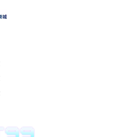
度
價
數