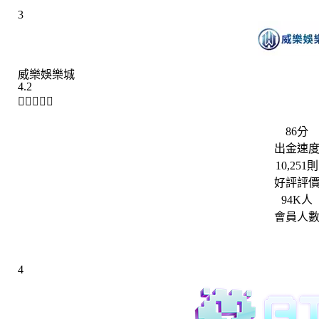
3
威樂娛樂城
4.2





86分
出金速
10,251則
好評評
94K人
會員人
4