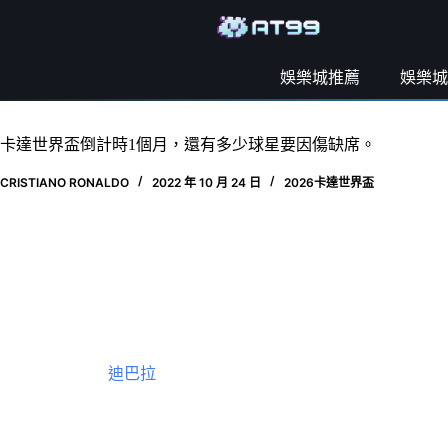
娛樂城推薦
娛樂城
卡達世界盃倒計時1個月，還有多少球星要因傷缺席。
CRISTIANO RONALDO
2022 年 10 月 24 日
2026卡達世界盃
英超每週都有新傷號，其他聯賽也無法倖免，西甲方面，撕
考慮還是接受了手術，他最早的複出時間表，也是世界盃16強
在意甲，最近一位可能無緣卡達之行的大牌，則是今夏自由身
傷期限可長可短，但最保守的預計也是1個月左右，斯卡洛尼
體最近報導稱
迪巴拉
很可能入選阿根廷隊35人初選大名單，
不過，同樣受傷的迪馬利亞，才是阿根廷隊真正缺不得的存在
英法葡誰受傷最深？身為眼下世界盃熱門球隊中最受傷病困擾