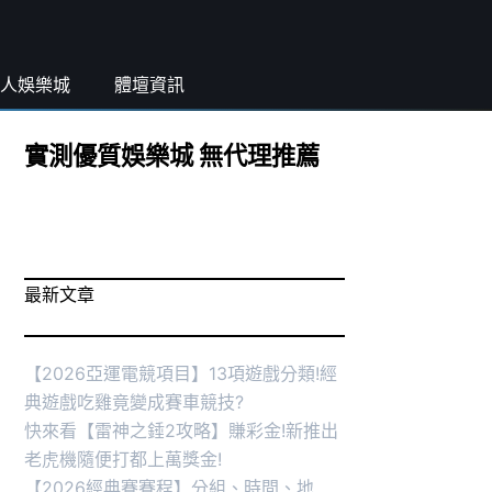
人娛樂城
體壇資訊
實測優質娛樂城 無代理推薦
最新文章
【2026亞運電競項目】13項遊戲分類!經
典遊戲吃雞竟變成賽車競技?
快來看【雷神之錘2攻略】賺彩金!新推出
老虎機隨便打都上萬獎金!
【2026經典賽賽程】分組、時間、地