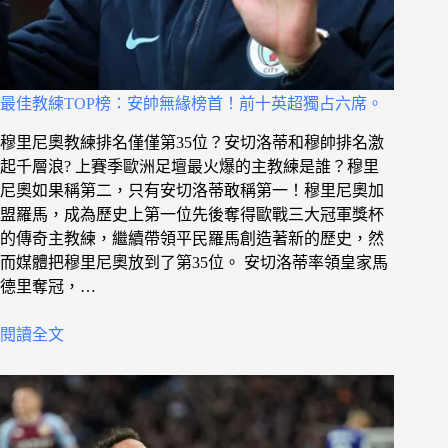
最佳教練TOP榜：安帥無緣榜首！前十英超獨占六席。
穆里尼奧教練排名僅僅第35位？安切洛蒂和穆帥排名激
起千層浪? 上賽季歐洲足壇最火爆的主教練是誰？穆里
尼奧如果稱第二，只有安切洛蒂敢稱第一！穆里尼奧加
盟羅馬，成為歷史上第一位先後奪得歐戰三大冠軍獎杯
的傳奇主教練，繼續帶領平民羅馬創造著新的歷史，然
而媒體把穆里尼奧放到了第35位。 安切洛蒂率領皇家馬
德里奪冠，…
閱讀全文