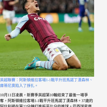
英超聯賽：阿斯頓維拉客場1-1戰平升班馬諾丁漢森林、
庫蒂尼奧陷入了掙扎。
10月11日凌晨，新賽季英超第10輪結束了最後一場爭
奪，阿斯頓維拉客場1-1戰平升班馬諾丁漢森林。37歲的
阿什利揚在第22分鐘打進扳平比分的進球。巴西球星庫