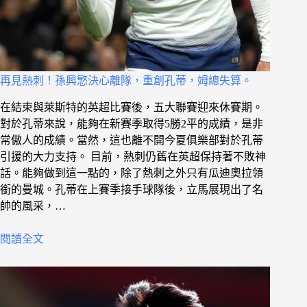
再見熱刺！孫興慜決心離隊，重創孔蒂，姆總失算。
在結束與萊斯特的英超比賽後，五大聯賽迎來休賽期。
對於孔蒂來說，能夠在新賽季取得5勝2平的成績，是非
常傲人的成績。當然，這也離不開今夏俱樂部對於孔蒂
引援的大力支持。 目前，熱刺仍舊在英超保持著不敗神
話。能夠做到這一點的，除了熱刺之外只有瓜迪奧拉領
銜的曼城。孔蒂在上賽季接手球隊後，立馬展現出了名
帥的風采，…
閱讀全文