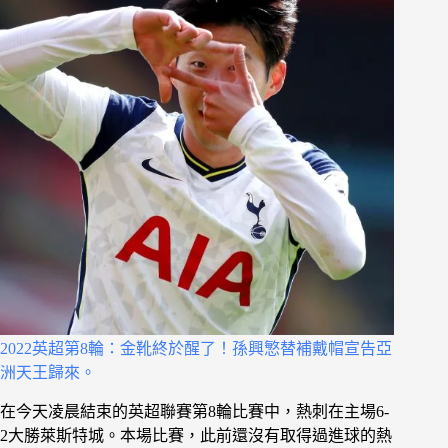
2022英超第8輪：金靴終於醒了！孫興慜替補戴帽宣告亞
洲天王歸來。
在今天凌晨結束的英超聯賽第8輪比賽中，熱刺在主場6-
2大勝萊斯特城。本場比賽，此前還沒有取得過進球的熱