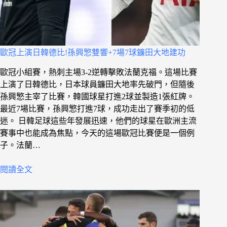
歐冠上演日韓德比!孫興慜雙響+7場7球鐮田大地建功
歐冠小組賽，熱刺主場3-2逆轉擊敗法蘭克福。這場比賽
上演了日韓德比，日本球員鐮田大地率先破門，但隨後
孫興慜主宰了比賽，韓國球星打進2球並製造1張紅牌。
最近7場比賽，孫興慜打進7球，成功走出了賽季初的低
迷。 日韓足球這些年發展迅速，他們的球星在歐洲主流
賽事中也能成為焦點，今天的這場歐冠比賽便是一個例
子。法蘭…
閱讀全文