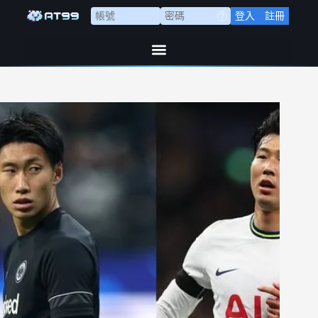
登入
註冊