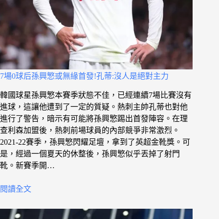
7場0球后孫興慜或無緣首發!孔蒂:沒人是絕對主力
韓國球星孫興慜本賽季狀態不佳，已經連續7場比賽沒有
進球，這讓他遭到了一定的質疑。熱刺主帥孔蒂也對他
進行了警告，暗示有可能將孫興慜踢出首發陣容。在理
查利森加盟後，熱刺前場球員的內部競爭非常激烈。
2021-22賽季，孫興慜閃耀足壇，拿到了英超金靴獎。可
是，經過一個夏天的休整後，孫興慜似乎丟掉了射門
靴。新賽季開…
閱讀全文