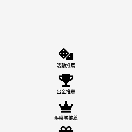
活動推薦
出金推薦
娛樂城推薦