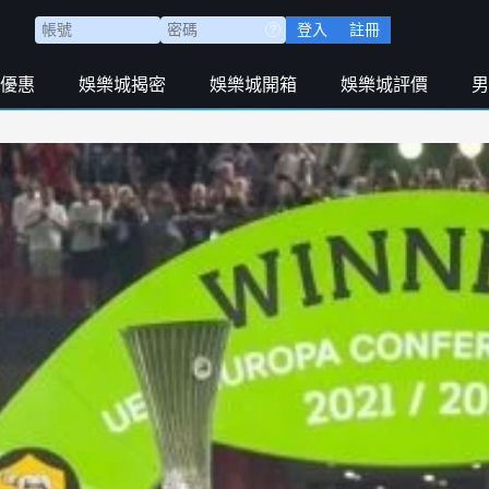
登入
註冊
優惠
娛樂城揭密
娛樂城開箱
娛樂城評價
男