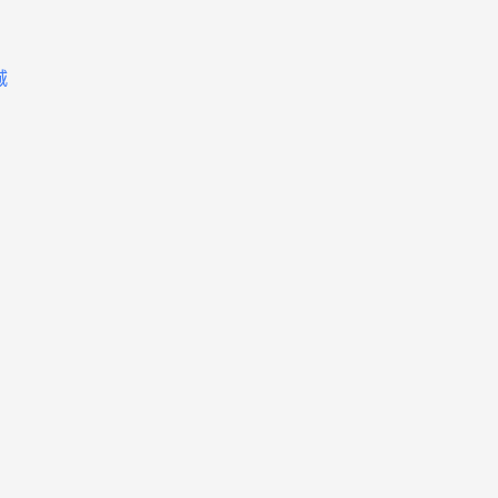
城
富娛樂城