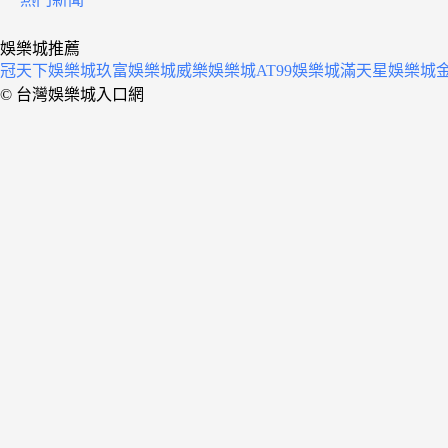
娛樂城推薦
冠天下娛樂城
玖富娛樂城
威樂娛樂城
AT99娛樂城
滿天星娛樂城
© 台灣娛樂城入口網
娛樂城推薦
AT99 娛樂城