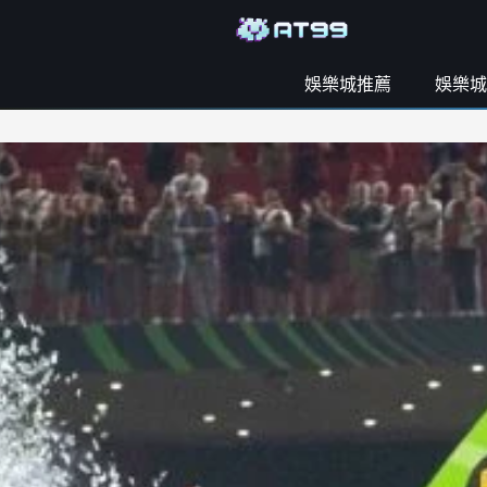
娛樂城推薦
娛樂城