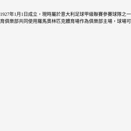
927年1月1日成立，現時屬於意大利足球甲級聯賽參賽球隊之一
俱樂部共同使用羅馬奧林匹克體育場作為俱樂部主場，球場可容納