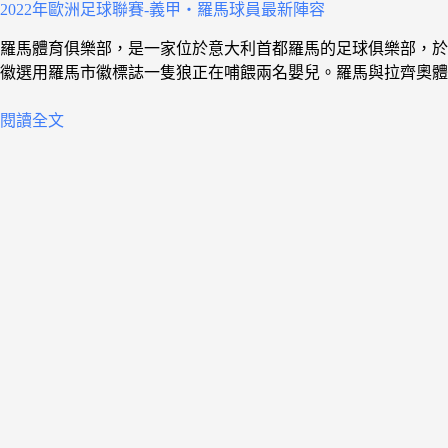
2022年歐洲足球聯賽-義甲‧羅馬球員最新陣容
羅馬體育俱樂部，是一家位於意大利首都羅馬的足球俱樂部，於1
徽選用羅馬市徽標誌一隻狼正在哺餵兩名嬰兒。羅馬與拉齊奧體育
閱讀全文