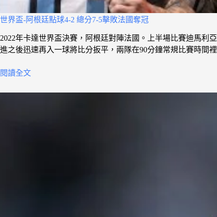
世界盃-阿根廷點球4-2 總分7-5擊敗法國奪冠
2022年卡達世界盃決賽，阿根廷對陣法國。上半場比賽迪馬
進之後迅速再入一球將比分扳平，兩隊在90分鐘常規比賽時間裡
閱讀全文