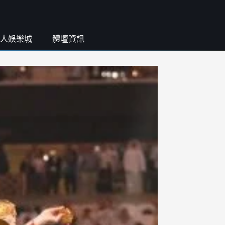
人娛樂城
體壇資訊