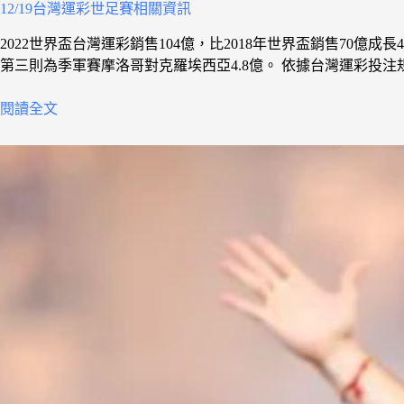
12/19台灣運彩世足賽相關資訊
2022世界盃台灣運彩銷售104億，比2018年世界盃銷售70億
第三則為季軍賽摩洛哥對克羅埃西亞4.8億。 依據台灣運彩投注
閱讀全文