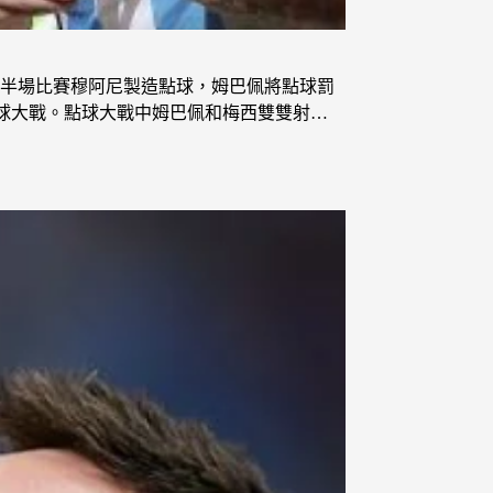
下半場比賽穆阿尼製造點球，姆巴佩將點球罰
點球大戰。點球大戰中姆巴佩和梅西雙雙射…