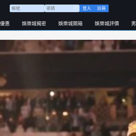
登入
註冊
優惠
娛樂城揭密
娛樂城開箱
娛樂城評價
男