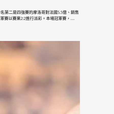
售排名第二是四強賽的摩洛哥對法國5.5億、銷售
軍賽以賽果2:2進行派彩。本場冠軍賽，…