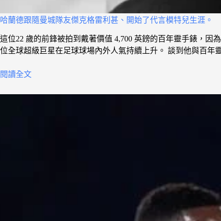
哈蘭德跟隨曼城隊友傑克格雷利甚、開始了代言模特兒生涯。
這位22 歲的前鋒被拍到戴著價值 4,700 英鎊的百年靈手
位全球超級巨星在足球球場內外人氣持續上升。 談到他與百年靈
閱讀全文