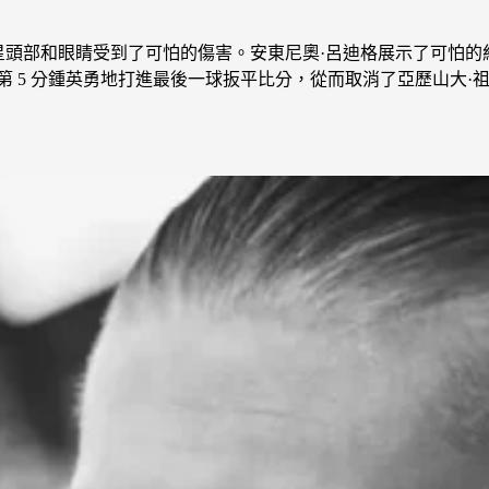
球星頭部和眼睛受到了可怕的傷害。安東尼奧·呂迪格展示了可怕
的第 5 分鍾英勇地打進最後一球扳平比分，從而取消了亞歷山大·