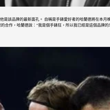
錶，因為他是該品牌的最新面孔。 自稱是手錶愛好者的哈蘭德將在本
的合作，哈蘭德說：“我是個手錶狂，所以我已經是這個品牌的忠