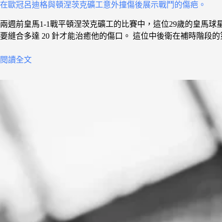
在歐冠呂迪格與頓涅茨克礦工意外撞傷後展示戰鬥的傷疤。
兩週前皇馬1-1戰平頓涅茨克礦工的比賽中，這位29歲的皇馬
要縫合多達 20 針才能治癒他的傷口。 這位中後衛在補時階段
閱讀全文