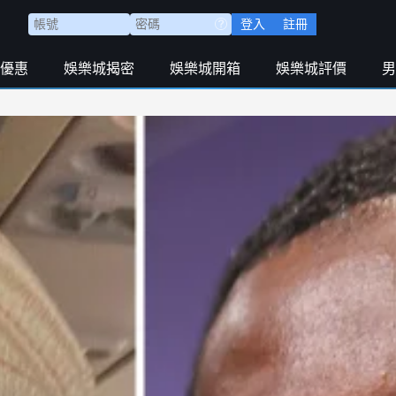
登入
註冊
優惠
娛樂城揭密
娛樂城開箱
娛樂城評價
男