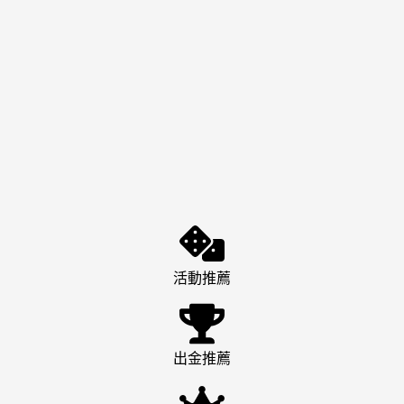
活動推薦
出金推薦