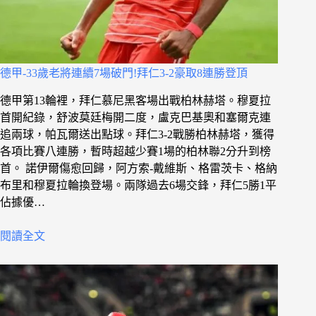
德甲-33歲老將連續7場破門!拜仁3-2豪取8連勝登頂
德甲第13輪裡，拜仁慕尼黑客場出戰柏林赫塔。穆夏拉
首開紀錄，舒波莫廷梅開二度，盧克巴基奧和塞爾克連
追兩球，帕瓦爾送出點球。拜仁3-2戰勝柏林赫塔，獲得
各項比賽八連勝，暫時超越少賽1場的柏林聯2分升到榜
首。 諾伊爾傷愈回歸，阿方索-戴維斯、格雷茨卡、格納
布里和穆夏拉輪換登場。兩隊過去6場交鋒，拜仁5勝1平
佔據優…
閱讀全文