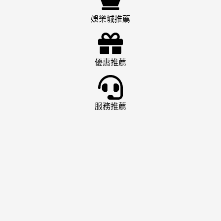
娛樂城推薦
優惠推薦
服務推薦
娛樂城推薦