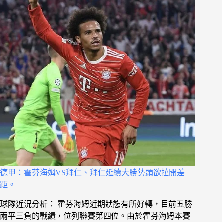
德甲：霍芬海姆VS拜仁、拜仁延續大勝勢頭欲拉開差
距。
球隊近況分析： 霍芬海姆近期狀態有所好轉，目前五勝
兩平三負的戰績，位列聯賽第四位。由於霍芬海姆本賽