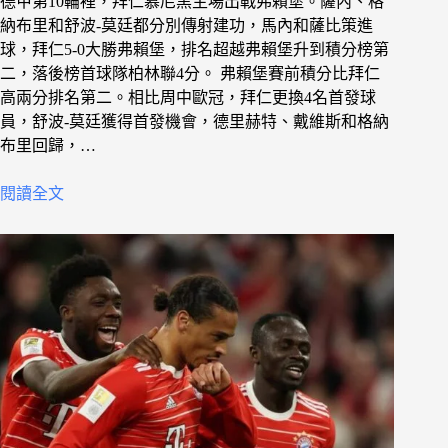
德甲第10輪裡，拜仁慕尼黑主場出戰弗賴堡。薩內、格
納布里和舒波-莫廷都分別傳射建功，馬內和薩比策進
球，拜仁5-0大勝弗賴堡，排名超越弗賴堡升到積分榜第
二，落後榜首球隊柏林聯4分。 弗賴堡賽前積分比拜仁
高兩分排名第二。相比周中歐冠，拜仁更換4名首發球
員，舒波-莫廷獲得首發機會，德里赫特、戴維斯和格納
布里回歸，…
閱讀全文