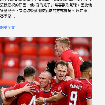
這樣慶祝的原因，他2歲的兒子非常喜歡吹氣球，因此他
答應兒子下次進球後就用吹氣球的方式慶祝。 恩昆庫上
賽季是…
閱讀全文