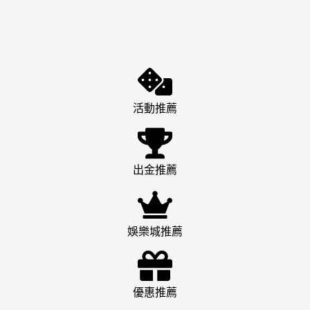
活動推薦
出金推薦
娛樂城推薦
優惠推薦