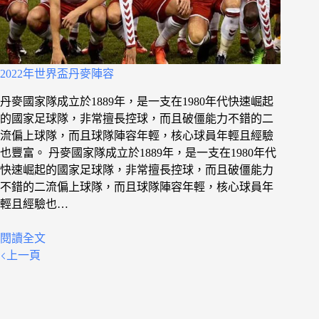
2022年世界盃丹麥陣容
丹麥國家隊成立於1889年，是一支在1980年代快速崛起
的國家足球隊，非常擅長控球，而且破僵能力不錯的二
流偏上球隊，而且球隊陣容年輕，核心球員年輕且經驗
也豐富。 丹麥國家隊成立於1889年，是一支在1980年代
快速崛起的國家足球隊，非常擅長控球，而且破僵能力
不錯的二流偏上球隊，而且球隊陣容年輕，核心球員年
輕且經驗也…
閱讀全文
上一頁