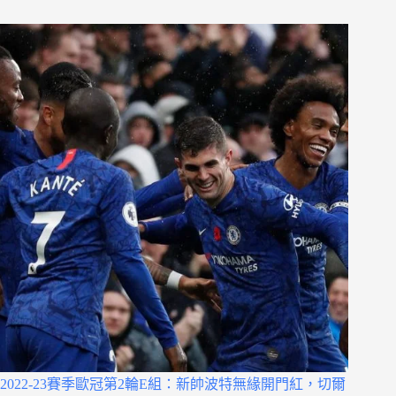
2022-23賽季歐冠第2輪E組：新帥波特無緣開門紅，切爾