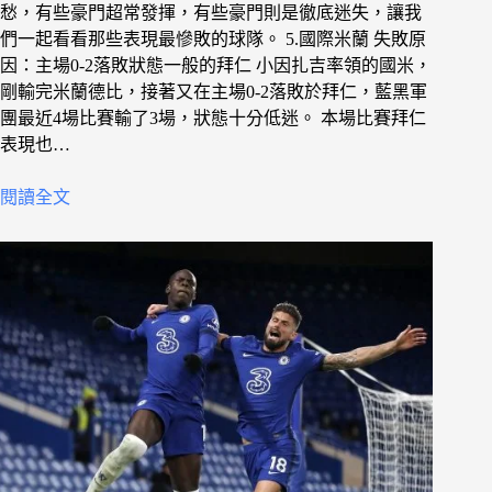
愁，有些豪門超常發揮，有些豪門則是徹底迷失，讓我
們一起看看那些表現最慘敗的球隊。 5.國際米蘭 失敗原
因：主場0-2落敗狀態一般的拜仁 小因扎吉率領的國米，
剛輸完米蘭德比，接著又在主場0-2落敗於拜仁，藍黑軍
團最近4場比賽輸了3場，狀態十分低迷。 本場比賽拜仁
表現也…
閱讀全文