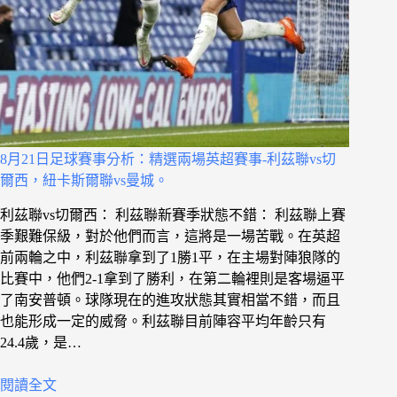
8月21日足球賽事分析：精選兩場英超賽事-利茲聯vs切
爾西，紐卡斯爾聯vs曼城。
利茲聯vs切爾西： 利茲聯新賽季狀態不錯： 利茲聯上賽
季艱難保級，對於他們而言，這將是一場苦戰。在英超
前兩輪之中，利茲聯拿到了1勝1平，在主場對陣狼隊的
比賽中，他們2-1拿到了勝利，在第二輪裡則是客場逼平
了南安普頓。球隊現在的進攻狀態其實相當不錯，而且
也能形成一定的威脅。利茲聯目前陣容平均年齡只有
24.4歲，是…
閱讀全文