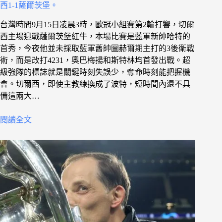
西1-1薩爾茨堡。
台灣時間9月15日凌晨3時，歐冠小組賽第2輪打響，切爾
西主場迎戰薩爾茨堡紅牛，本場比賽是藍軍新帥哈特的
首秀，今夜他並未採取藍軍舊帥圖赫爾期主打的3後衛戰
術，而是改打4231，奧巴梅揚和斯特林均首發出戰。超
級強隊的標誌就是關鍵時刻失誤少，奪命時刻能把握機
會。切爾西，即使主教練換成了波特，短時間內還不具
備這兩大…
閱讀全文