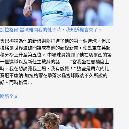
加拉格爾:當球離開我的靴子時，我知道機會來了。
奧巴梅揚為他的新俱樂部打進了他的第一個進球，但加
拉格爾世界波破門讓成為他的頭條新聞，使藍軍在英超
積分榜上升至第五位。 中場球員談到了他在切爾西的第
一個進球以及新任主教練的話…… “當我坐在替補席上
時，我在想請讓我上場，我有感覺！” 這些是周六的比
賽冠軍康納·加拉格爾在擊落水晶宮球隊後不久所說的
話。而時格雷…
閱讀全文