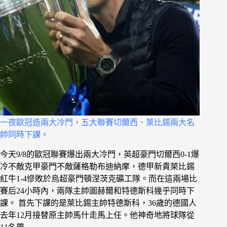
一夜歐冠造兩大冷門，五大聯賽切爾西、萊比錫兩大名
帥同時下課。
今天9/8的歐冠聯賽爆出兩大冷門，英超豪門切爾西0-1爆
冷不敵克甲豪門不敵薩格勒布迪納摩，德甲新貴萊比錫
紅牛1-4慘敗於烏超豪門頓涅茨克礦工隊。而在這兩場比
賽后24小時內，兩隊主帥圖赫爾和特德斯科幾乎同時下
課。 首先下課的是萊比錫主帥特德斯科，36歲的德國人
去年12月接替原主帥馬什走馬上任。他神奇地將球隊從