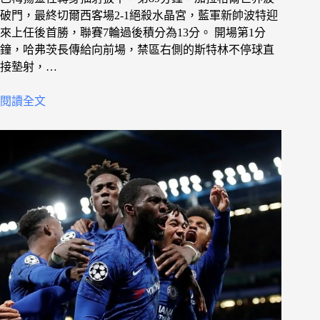
破門，最終切爾西客場2-1絕殺水晶宮，藍軍新帥波特迎
來上任後首勝，聯賽7輪過後積分為13分。 開場第1分
鐘，哈弗茨長傳給向前場，禁區右側的斯特林不停球直
接墊射，…
閱讀全文