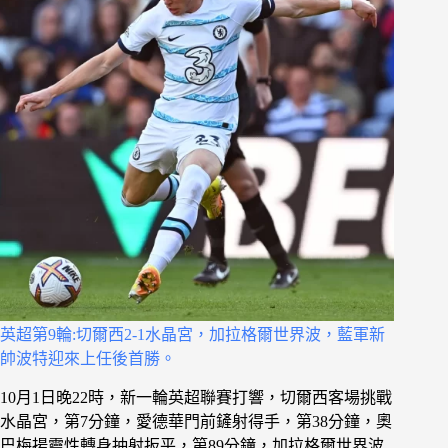
英超第9輪:切爾西2-1水晶宮，加拉格爾世界波，藍軍新
帥波特迎來上任後首勝。
10月1日晚22時，新一輪英超聯賽打響，切爾西客場挑戰
水晶宮，第7分鐘，愛德華門前鏟射得手，第38分鐘，奧
巴梅揚靈性轉身抽射扳平，第89分鐘，加拉格爾世界波