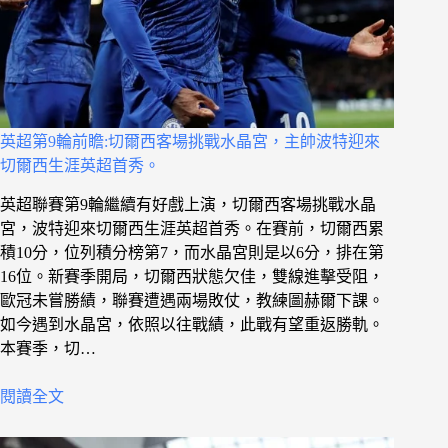
英超第9輪前瞻:切爾西客場挑戰水晶宮，主帥波特迎來
切爾西生涯英超首秀。
英超聯賽第9輪繼續有好戲上演，切爾西客場挑戰水晶
宮，波特迎來切爾西生涯英超首秀。在賽前，切爾西累
積10分，位列積分榜第7，而水晶宮則是以6分，排在第
16位。新賽季開局，切爾西狀態欠佳，雙線進擊受阻，
歐冠未嘗勝績，聯賽遭遇兩場敗仗，教練圖赫爾下課。
如今遇到水晶宮，依照以往戰績，此戰有望重返勝軌。
本賽季，切…
閱讀全文