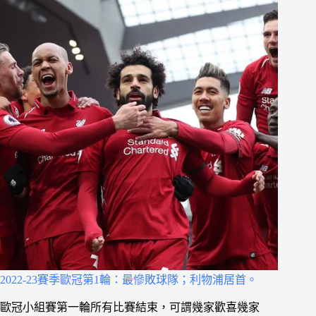
2022-23賽季歐冠第1輪：最慘敗球隊；利物浦居首。
歐冠小組賽第一輪所有比賽結束，可謂幾家歡喜幾家