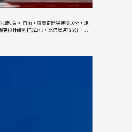
亞1勝1負。 首節，東契奇開場連得10分，還
穆克拉什維利打成2+1，比塔澤連得5分，…