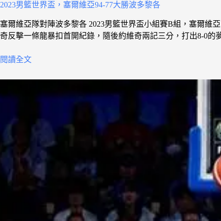
2023男籃世界盃，塞爾維亞94-77大勝波多黎各
塞爾維亞隊對陣波多黎各 2023男籃世界盃小組賽B組，塞爾維
奇反擊一條龍暴扣首開紀錄，隨後約維奇兩記三分，打出8-0的
閱讀全文