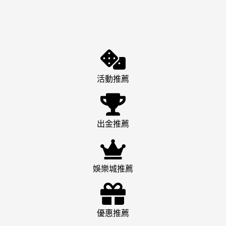
活動推薦
出金推薦
娛樂城推薦
優惠推薦