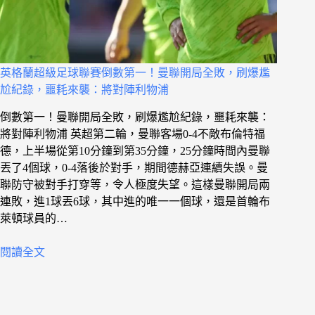
英格蘭超級足球聯賽倒數第一！曼聯開局全敗，刷爆尷
尬紀錄，噩耗來襲：將對陣利物浦
倒數第一！曼聯開局全敗，刷爆尷尬紀錄，噩耗來襲：
將對陣利物浦 英超第二輪，曼聯客場0-4不敵布倫特福
德，上半場從第10分鐘到第35分鐘，25分鐘時間內曼聯
丟了4個球，0-4落後於對手，期間德赫亞連續失誤。曼
聯防守被對手打穿等，令人極度失望。這樣曼聯開局兩
連敗，進1球丟6球，其中進的唯一一個球，還是首輪布
萊頓球員的…
閱讀全文