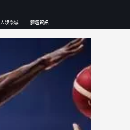
人娛樂城
體壇資訊