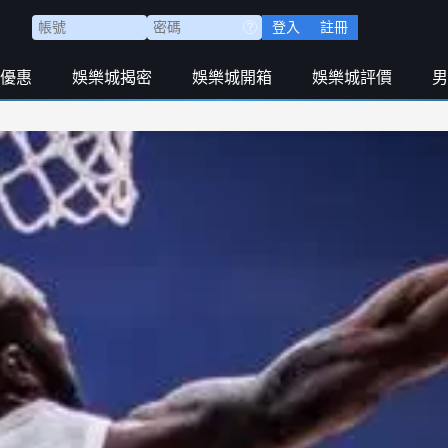
登入
註冊
優惠
娛樂城揭密
娛樂城開箱
娛樂城評價
男