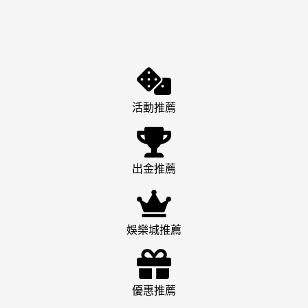
活動推薦
出金推薦
娛樂城推薦
優惠推薦