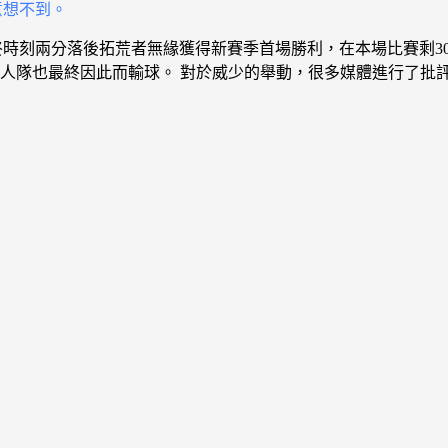
意想不到。
最終時刻兩分落後拓荒者無緣獲得新賽季首場勝利，在本場比賽剩
人隊也最終因此而輸球。 對於威少的舉動，很多媒體進行了批