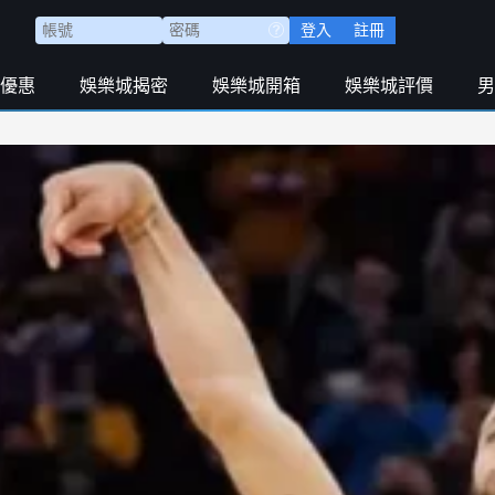
登入
註冊
優惠
娛樂城揭密
娛樂城開箱
娛樂城評價
男