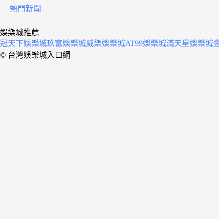
熱門新聞
娛樂城推薦
冠天下娛樂城
玖富娛樂城
威樂娛樂城
AT99娛樂城
滿天星娛樂城
© 台灣娛樂城入口網
娛樂城推薦
AT99 娛樂城