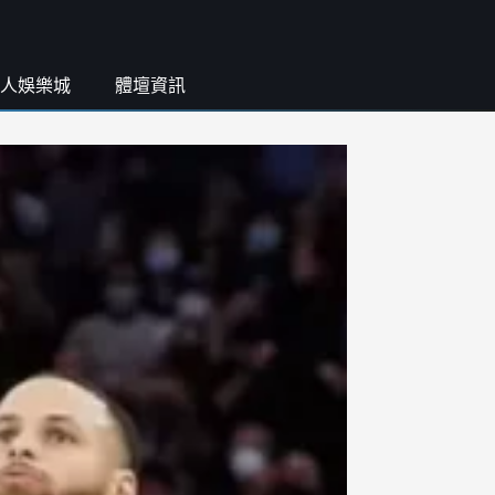
人娛樂城
體壇資訊