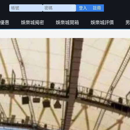
登入
註冊
優惠
娛樂城揭密
娛樂城開箱
娛樂城評價
男