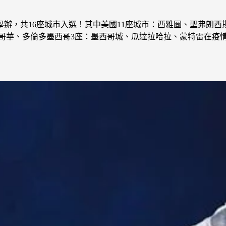
合舉辦，共16座城市入選！其中美國11座城市：西雅圖、聖弗朗
溫哥華、多倫多墨西哥3座：墨西哥城、瓜達拉哈拉、蒙特雷在疫