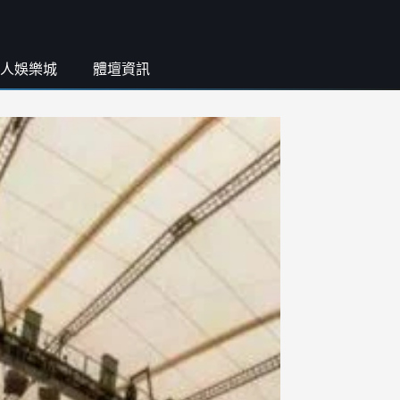
人娛樂城
體壇資訊