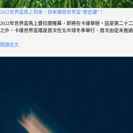
2022世界盃馬上到來，快來補習世界盃“歷史課”！
2022年世界盃馬上要拉開帷幕，即將在卡達舉辦。這是第二
之外，卡達世界盃還是首次在北半球冬季舉行、首次由從未進過
閱讀全文