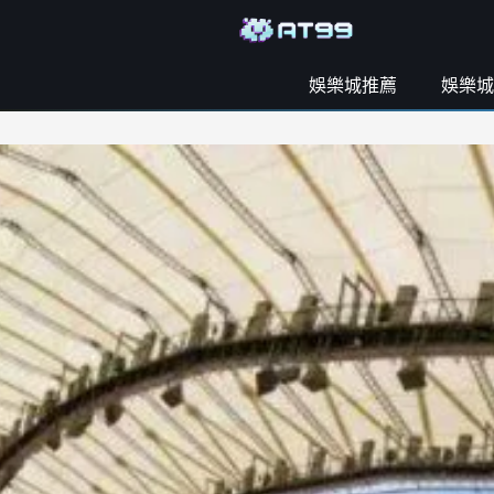
娛樂城推薦
娛樂城