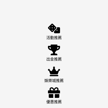
活動推薦
出金推薦
娛樂城推薦
優惠推薦