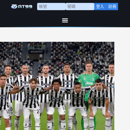
登入
註冊