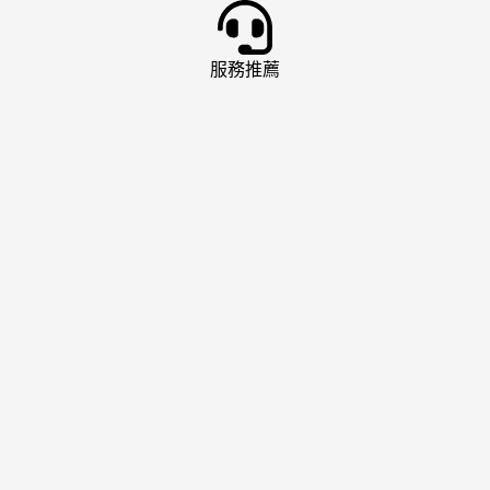
服務推薦
娛樂城推薦
AT99 娛樂城