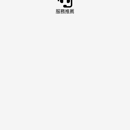
服務推薦
娛樂城推薦
AT99 娛樂城