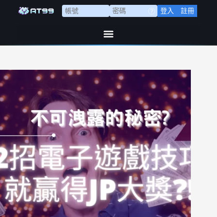
登入
註冊