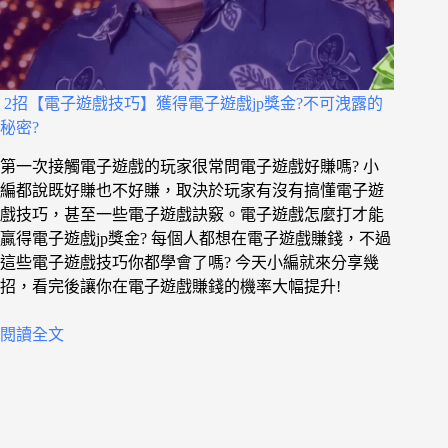
2招【電子遊戲技巧】獲得電子遊戲jp獎金?不可洩露的
秘密?
第一次接觸電子遊戲的玩家很常問電子遊戲好賺嗎? 小
編都說既好賺也不好賺，取決於玩家有沒有搞懂電子遊
戲技巧，甚至一些電子遊戲訣竅。電子遊戲怎麼打才能
贏得電子遊戲jp獎金? 每個人都想在電子遊戲賺錢，不過
這些電子遊戲技巧你都學會了嗎? 今天小編就來分享幾
招，看完後讓你在電子遊戲賺錢的機率大幅提升!
閱讀全文