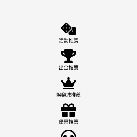
活動推薦
出金推薦
娛樂城推薦
優惠推薦