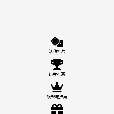
活動推薦
出金推薦
娛樂城推薦