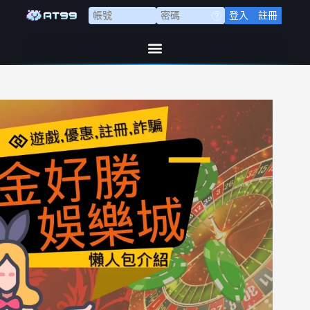
登入
註冊