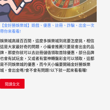
【金好勝娛樂城】遊戲、優惠、註冊、詐騙、出金一次
帶你來看看!
娛樂城高達百百間，這麼多娛樂城到底要怎麼挑，相信
這是大家最好奇的問題，小編會推薦只要是會出金的品
牌，那麼你就可以去註冊儲值領取首除優惠，部分品牌
也會有試玩金，又或者有雷神轉盤彩金可以領取，這都
是不同娛樂城的優惠，而今天小編要開箱金好勝娛樂
城，會出金嗎?會不會有問題?以下就一起來看看囉!
閱讀全文