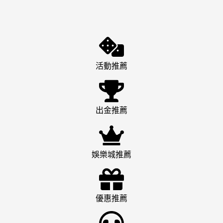
活動推薦
出金推薦
娛樂城推薦
優惠推薦