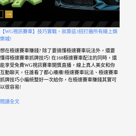
【WG視訊賽車】技巧實戰，就靠這3招打遍所有線上娛
樂城!
想在極速賽車賺錢? 除了要搞懂極速賽車玩法外，還要
懂得極速賽車抓牌技巧! 在168極速賽車配注的同時，還
能享受免費WG視訊賽車開獎直播，線上真人美女和你
互動聊天，任誰看了都心癢癢!極速賽車玩法、極速賽車
抓牌技巧小編統整好一次給你，在極速賽車賺錢其實可
以很容易!
閱讀全文