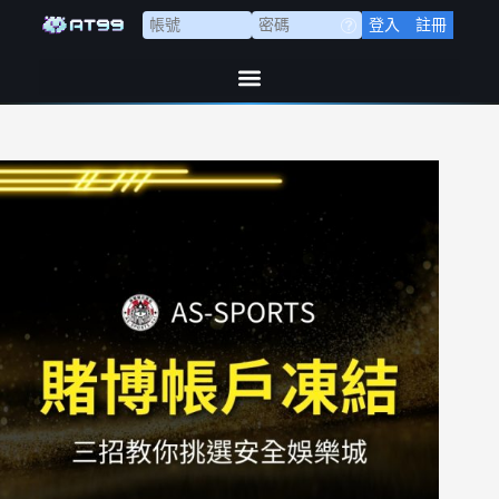
登入
註冊