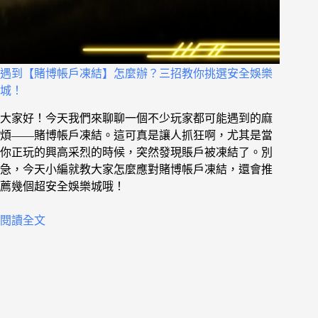
遇到【賭博帳戶凍結】怎麼辦？三招教你挑選安全娛樂
城！
大家好！今天我們來聊聊一個不少玩家都可能遇到的麻
煩——賭博帳戶凍結。這可真是讓人抓狂啊，尤其是當
你正玩的興高采烈的時候，突然發現賬戶被凍結了。別
急，今天小編就教大家怎麼應對賭博帳戶凍結，還會推
薦幾個超安全娛樂城哦！
閱讀全文