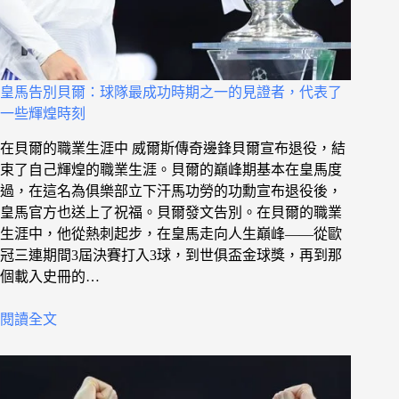
皇馬告別貝爾：球隊最成功時期之一的見證者，代表了
一些輝煌時刻
在貝爾的職業生涯中 威爾斯傳奇邊鋒貝爾宣布退役，結
束了自己輝煌的職業生涯。貝爾的巔峰期基本在皇馬度
過，在這名為俱樂部立下汗馬功勞的功勳宣布退役後，
皇馬官方也送上了祝福。貝爾發文告別。在貝爾的職業
生涯中，他從熱刺起步，在皇馬走向人生巔峰——從歐
冠三連期間3屆決賽打入3球，到世俱盃金球獎，再到那
個載入史冊的…
閱讀全文