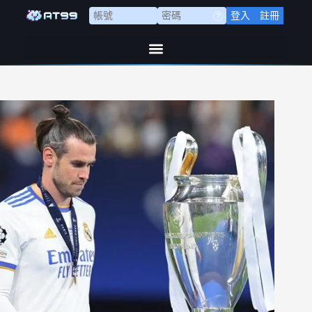
登入
註冊