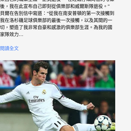
後，我在此宣布自己即刻從俱樂部和威爾斯隊退役。”
貝爾在告別信中寫道：“從我在南安普頓的第一次接觸到
我在洛杉磯足球俱樂部的最後一次接觸，以及其間的一
切，塑造了我非常自豪和感激的俱樂部生涯。為我的國
家隊效力…
閱讀全文