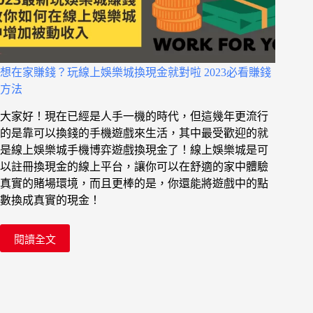
想在家賺錢？玩線上娛樂城換現金就對啦 2023必看賺錢
方法
大家好！現在已經是人手一機的時代，但這幾年更流行
的是靠可以換錢的手機遊戲來生活，其中最受歡迎的就
是線上娛樂城手機博弈遊戲換現金了！線上娛樂城是可
以註冊換現金的線上平台，讓你可以在舒適的家中體驗
真實的賭場環境，而且更棒的是，你還能將遊戲中的點
數換成真實的現金！
閱讀全文