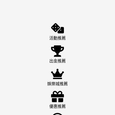
活動推薦
出金推薦
娛樂城推薦
優惠推薦