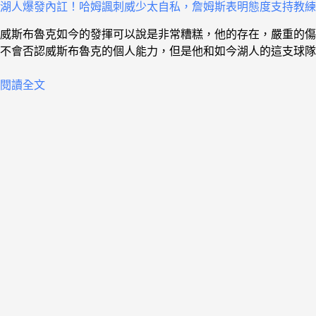
湖人爆發內訌！哈姆諷刺威少太自私，詹姆斯表明態度支持教練
威斯布魯克如今的發揮可以說是非常糟糕，他的存在，嚴重的傷
不會否認威斯布魯克的個人能力，但是他和如今湖人的這支球隊
閱讀全文