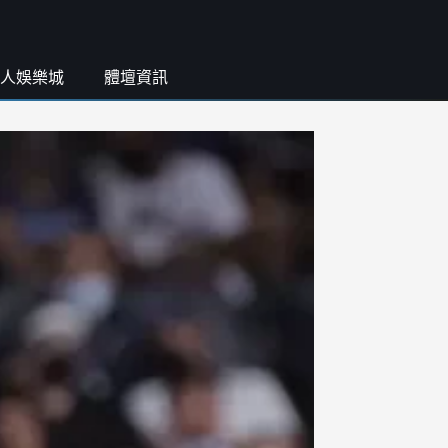
人娛樂城
體壇資訊