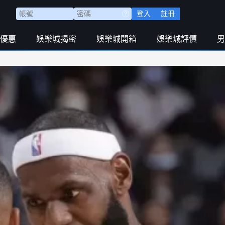
登入
註冊
優惠
娛樂城揭密
娛樂城開箱
娛樂城評價
男