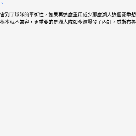
。
害到了球隊的平衡性，如果再這麼重用威少那麼湖人這個賽季想
根本就不兼容，更重要的是湖人隊如今還爆發了內訌，威斯布魯