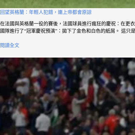
回望英格蘭：年輕人犯錯，連上帝都會原諒
在法國與英格蘭一役的賽後，法國球員進行瘋狂的慶祝：在更衣
國隊進行了“冠軍慶祝預演”：拋下了金色和白色的紙屑。 這
閱讀全文