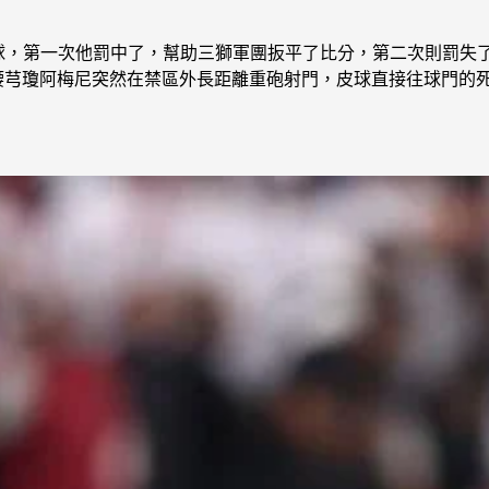
點球，第一次他罰中了，幫助三獅軍團扳平了比分，第二次則罰失
腰芎瓊阿梅尼突然在禁區外長距離重砲射門，皮球直接往球門的死