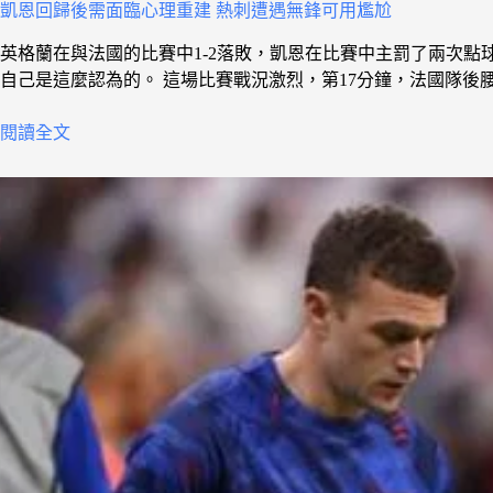
凱恩回歸後需面臨心理重建 熱刺遭遇無鋒可用尷尬
英格蘭在與法國的比賽中1-2落敗，凱恩在比賽中主罰了兩次
自己是這麼認為的。 這場比賽戰況激烈，第17分鐘，法國隊後
閱讀全文