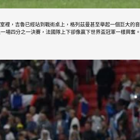
室裡，吉魯已經站到戰術桌上，格列茲曼甚至舉起一個巨大的音
只是一場四分之一決賽，法國隊上下卻像贏下世界盃冠軍一樣興奮