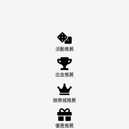
活動推薦
出金推薦
娛樂城推薦
優惠推薦