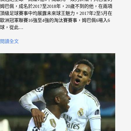
姆巴佩，成名於2017至2018年，20歲不到的他，在兩項
頂級足球賽事中均展露未來球王魅力。2017年2至5月在
歐洲冠軍聯賽16強至4強的淘汰賽賽事，姆巴佩6場入6
球，從此…
閱讀全文