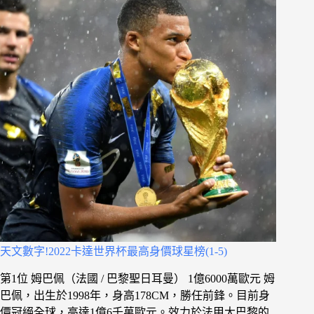
天文數字!2022卡達世界杯最高身價球星榜(1-5)
第1位 姆巴佩（法國 / 巴黎聖日耳曼） 1億6000萬歐元 姆
巴佩，出生於1998年，身高178CM，勝任前鋒。目前身
價冠絕全球，高達1億6千萬歐元。效力於法甲大巴黎的