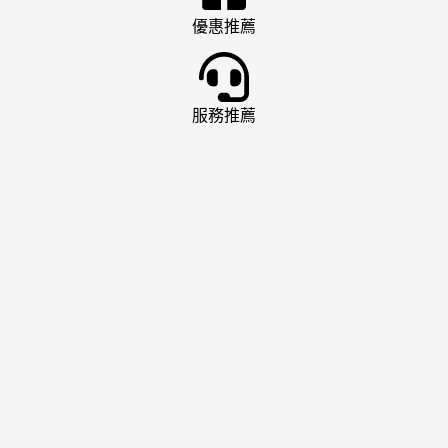
優惠推薦
服務推薦
娛樂城推薦
AT99 娛樂城