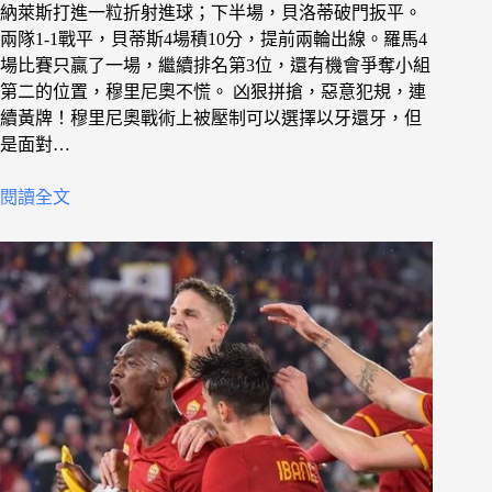
納萊斯打進一粒折射進球；下半場，貝洛蒂破門扳平。
兩隊1-1戰平，貝蒂斯4場積10分，提前兩輪出線。羅馬4
場比賽只贏了一場，繼續排名第3位，還有機會爭奪小組
第二的位置，穆里尼奧不慌。 凶狠拼搶，惡意犯規，連
續黃牌！穆里尼奧戰術上被壓制可以選擇以牙還牙，但
是面對…
閱讀全文