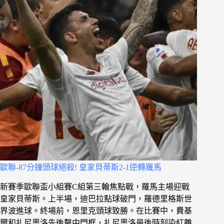
歐聯-87分鐘頭球絕殺! 皇家貝蒂斯2-1逆轉羅馬
新賽季歐聯盃小組賽C組第三輪焦點戰，羅馬主場迎戰
皇家貝蒂斯。上半場，迪巴拉點球破門，羅德里格斯世
界波進球。終場前，恩里克頭球致勝。在比賽中，費基
爾和扎尼奧洛先後擊中門框，扎尼奧洛最後時刻染紅離