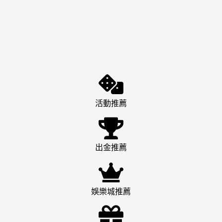
活動推薦
出金推薦
娛樂城推薦