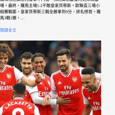
場。最終，羅馬主場1-2不敵皇家貝蒂斯。歐聯盃三場小
組賽戰罷，皇家貝蒂斯三戰全勝拿到9分，排名榜首。羅
馬3戰1勝，…
閱讀全文