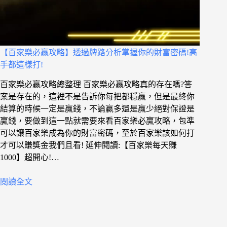
【百家樂必贏攻略】透過牌路分析掌握你的財富密碼!高
手都這樣打!
百家樂必贏攻略總整理 百家樂必贏攻略真的存在嗎?答
案是存在的，這裡不是告訴你每把都穩贏，但是最終你
結算的時候一定是贏錢，不論贏多還是贏少絕對保證是
贏錢，要做到這一點就需要來看百家樂必贏攻略，包準
可以讓百家樂成為你的財富密碼，至於百家樂該如何打
才可以賺獎金我們且看! 延伸閱讀:【百家樂每天賺
1000】超開心!…
閱讀全文