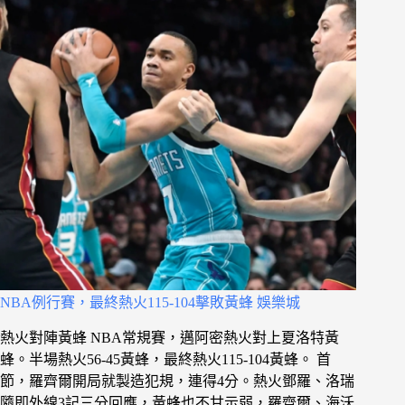
NBA例行賽，最終熱火115-104擊敗黃蜂 娛樂城
熱火對陣黃蜂 NBA常規賽，邁阿密熱火對上夏洛特黃
蜂。半場熱火56-45黃蜂，最終熱火115-104黃蜂。 首
節，羅齊爾開局就製造犯規，連得4分。熱火鄧羅、洛瑞
隨即外線3記三分回應，黃蜂也不甘示弱，羅齊爾、海沃