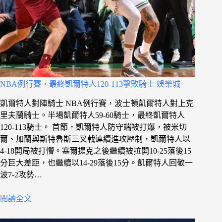
NBA例行賽，最終凱爾特人120-113擊敗騎士 娛樂城
凱爾特人對陣騎士 NBA例行賽，波士頓凱爾特人對上克
里夫蘭騎士。半場凱爾特人59-60騎士，最終凱爾特人
120-113騎士。 首節，凱爾特人防守端被打爆，被米切
爾、加蘭與斯特魯斯三叉戟連續進攻壓制，凱爾特人以
4-18開局被打懵。塞爾提克之後繼續被拉開10-25落後15
分巨大差距，也繼續以14-29落後15分。凱爾特人回敬一
波7-2攻勢…
閱讀全文