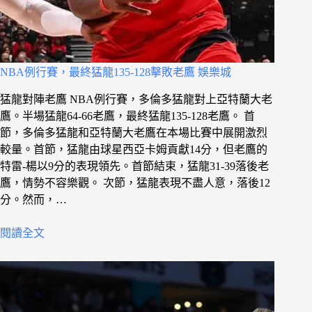
NBA例行賽，最終猛龍135-128擊敗老鷹 娛樂城
猛龍對陣老鷹 NBA例行賽，多倫多猛龍對上亞特蘭大老
鷹。半場猛龍64-66老鷹，最終猛龍135-128老鷹。 首
節，多倫多猛龍和亞特蘭大老鷹在本場比賽中展開激烈
較量。首節，猛龍由球星西亞卡姆貢獻14分，但老鷹的
特雷-楊以9分的表現領先。首節結束，猛龍31-39落後老
鷹，情勢不容樂觀。 次節，猛龍表現不盡人意，落後12
分。然而，…
閱讀全文