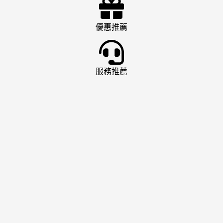
優惠推薦
服務推薦
娛樂城推薦
AT99 娛樂城