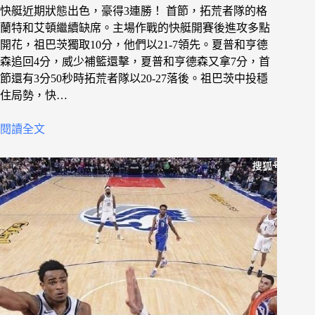
快艇近期狀態出色，豪得3連勝！ 首節，拓荒者隊的格
蘭特和艾頓繼續缺席。主場作戰的快艇開賽後進攻多點
開花，祖巴茨獨取10分，他們以21-7領先。夏普和亨德
森追回4分，威少補籃還擊，夏普和亨德森又拿7分，首
節還有3分50秒時拓荒者隊以20-27落後。祖巴茨中投穩
住局勢，快…
閱讀全文