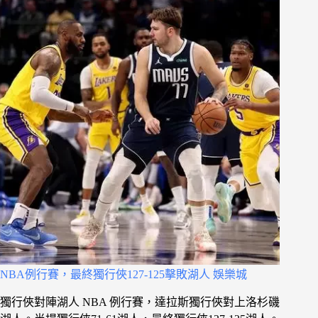
NBA例行賽，最終獨行俠127-125擊敗湖人 娛樂城
獨行俠對陣湖人 NBA 例行賽，達拉斯獨行俠對上洛杉磯