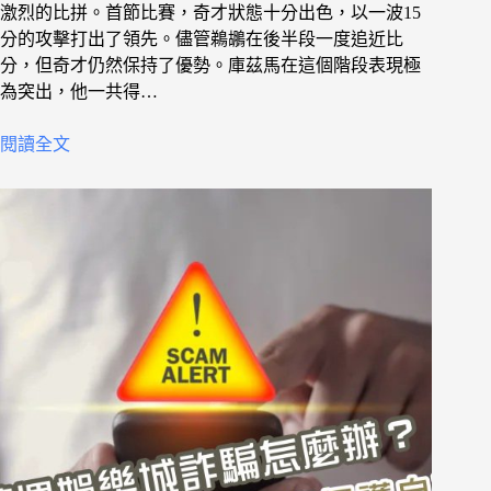
激烈的比拼。首節比賽，奇才狀態十分出色，以一波15
分的攻擊打出了領先。儘管鵜鶘在後半段一度追近比
分，但奇才仍然保持了優勢。庫茲馬在這個階段表現極
為突出，他一共得…
閱讀全文