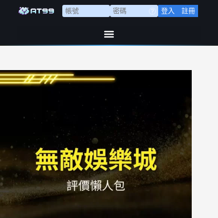
登入
註冊