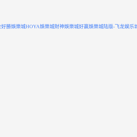
金好勝娛樂城
HOYA娛樂城
財神娛樂城
好贏娛樂城
陆版-飞龙娱乐
冠天下娛樂城
玖