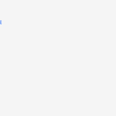
城
富娛樂城