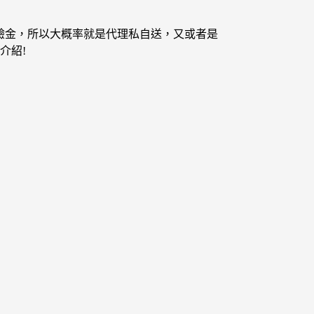
驗金，所以大概率就是代理私自送，又或者是
介紹!