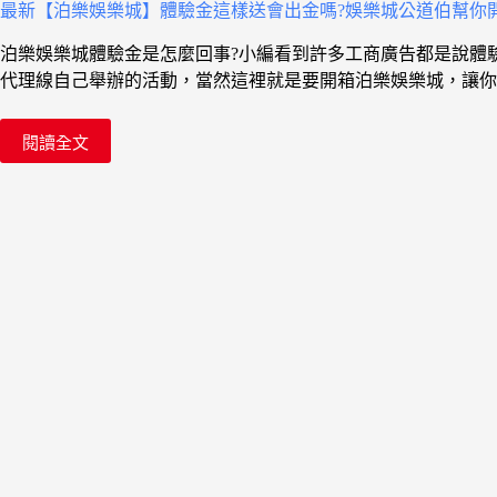
最新【泊樂娛樂城】體驗金這樣送會出金嗎?娛樂城公道伯幫你開
泊樂娛樂城體驗金是怎麼回事?小編看到許多工商廣告都是說體
代理線自己舉辦的活動，當然這裡就是要開箱泊樂娛樂城，讓你
閱讀全文