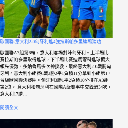
歐國聯-意大利2-0匈牙利進4強拉斯帕多里連場建功
歐國聯A3組第6輪，意大利客場對陣匈牙利。上半場比
賽拉斯帕多里取得進球，下半場比賽迪馬爾科進球擴大
領先優勢，多納魯馬多次神撲救，最終意大利2-0戰勝匈
牙利。意大利小組賽6戰3勝2平1負積11分拿到小組第1，
晉級歐國聯決賽圈。匈牙利3勝1平2負積10分排在A3組
第2位。 意大利和匈牙利在國際A級賽事中交鋒過34次，
意大利17勝…
閱讀全文