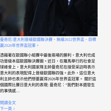
曼奇尼:意大利晉級歐國聯決賽、無緣2022世界盃、目標
贏2026年世界盃冠軍。
憑藉著在歐國聯小組賽中最後兩場的勝利，意大利也成
功晉級本屆歐國聯決賽圈。近日，在羅馬舉行的社會足
球峰會上，意大利國家隊主帥曼奇尼在接受采訪時表示
意大利的表現配得上晉級歐國聯四強。此外，這位意大
利主帥也表示他們想要贏得2026年世界盃冠軍。 關於這
個國際比賽日意大利的表現: 曼奇尼：“我們對本週發生
的事情感…
閱讀全文
下一頁