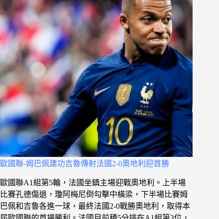
歐國聯-姆巴佩建功吉魯傳射法國2-0奧地利迎首勝
歐國聯A1組第5輪，法國坐鎮主場迎戰奧地利。上半場
比賽孔德傷退，瓊阿梅尼倒勾擊中橫梁，下半場比賽姆
巴佩和吉魯各進一球，最終法國2-0戰勝奧地利，取得本
屆歐國聯的首場勝利。法國目前積5分排在A1組第3位，