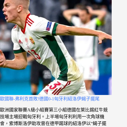
歐國聯-弗利克首敗!德國0-1匈牙利紹洛伊蝎子擺尾
歐洲國家聯賽A級小組賽第三小組德國在萊比錫紅牛競
技場主場迎戰匈牙利。上半場匈牙利利用一次角球機
會，索博斯洛伊助攻曾在德甲踢球的紹洛伊以“蝎子擺