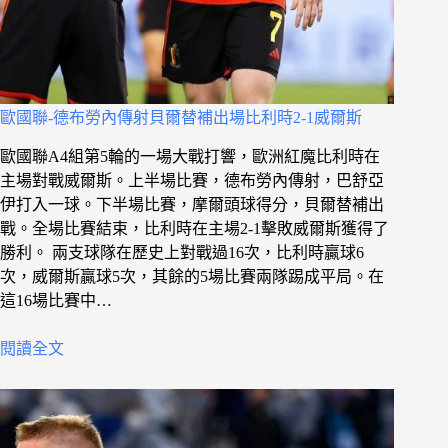
歐國聯-德布勞內傳射貝爾替補出場比利時2-1威爾斯
歐國聯A4組第5輪的一場大戰打響，歐洲紅魔比利時在
主場對戰威爾斯。上半場比賽，德布勞內傳射，巴舒亞
伊打入一球。下半場比賽，摩爾頭球得分，貝爾替補出
戰。全場比賽結束，比利時在主場2-1擊敗威爾斯獲得了
勝利。 兩支球隊在歷史上對戰過16次，比利時贏球6
次，威爾斯贏球5次，其餘的5場比賽兩隊踢成平局。在
這16場比賽中…
閱讀全文