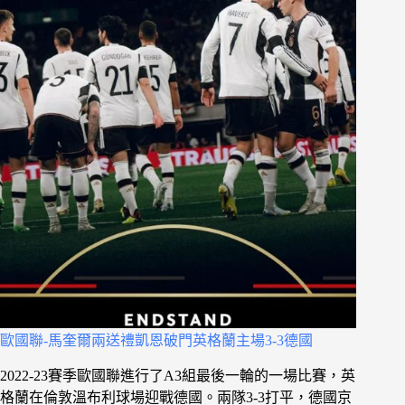
歐國聯-馬奎爾兩送禮凱恩破門英格蘭主場3-3德國
2022-23賽季歐國聯進行了A3組最後一輪的一場比賽，英
格蘭在倫敦溫布利球場迎戰德國。兩隊3-3打平，德國京