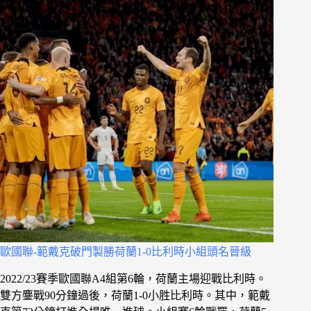
歐國聯-範戴克破門製勝荷蘭1-0比利時小組頭名晉級
2022/23賽季歐國聯A4組第6輪，荷蘭主場迎戰比利時。
雙方鏖戰90分鐘過後，荷蘭1-0小胜比利時。其中，範戴