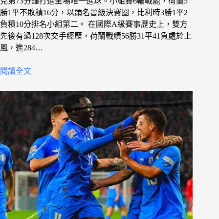
克第73分鐘打進全場唯一進球。小組賽6輪戰罷，荷蘭5
勝1平不敗積16分，以頭名晉級決賽圈，比利時3勝1平2
負積10分排名小組第二。 在國際A級賽事歷史上，雙方
先後有過128次交手經歷，荷蘭戰績56勝31平41負處於上
風，進284…
閱讀全文