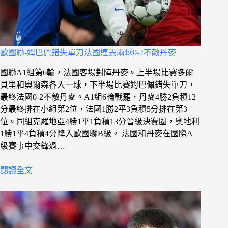
歐國聯-姆巴佩錯失單刀法國連丟兩球0-2不敵丹麥
國聯A1組第6輪，法國客場對陣丹麥。上半場比賽多爾
貝里和奧爾森各入一球，下半場比賽姆巴佩錯失單刀，
最終法國0-2不敵丹麥。A1組6輪戰罷，丹麥4勝2負積12
分最終排在小組第2位，法國1勝2平3負積5分排在第3
位。同組克羅地亞4勝1平1負積13分晉級決賽圈，奧地利
1勝1平4負積4分降入歐國聯B級。 法國和丹麥在國際A
級賽事中交鋒過…
閱讀全文