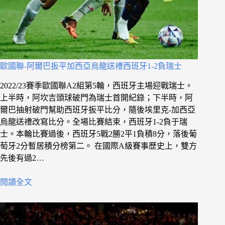
歐國聯-阿爾巴扳平加西亞烏龍送禮西班牙1-2負瑞士
2022/23賽季歐國聯A2組第5輪，西班牙主場迎戰瑞士。
上半時，阿坎吉頭球破門為瑞士首開紀錄；下半時，阿
爾巴抽射破門幫助西班牙扳平比分，隨後埃里克-加西亞
烏龍送禮改寫比分。全場比賽結束，西班牙1-2負于瑞
士。本輪比賽過後，西班牙5戰2勝2平1負積8分，落後葡
萄牙2分暫居積分榜第二。 在國際A級賽事歷史上，雙方
先後有過2…
閱讀全文