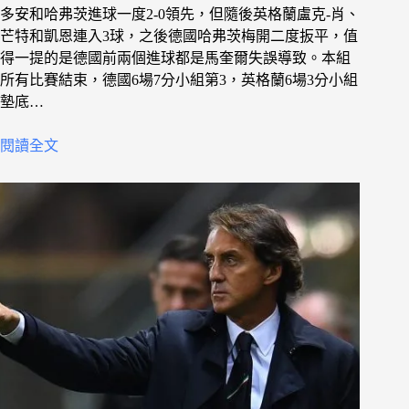
多安和哈弗茨進球一度2-0領先，但隨後英格蘭盧克-肖、
芒特和凱恩連入3球，之後德國哈弗茨梅開二度扳平，值
得一提的是德國前兩個進球都是馬奎爾失誤導致。本組
所有比賽結束，德國6場7分小組第3，英格蘭6場3分小組
墊底…
閱讀全文