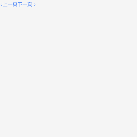
上一頁
下一頁