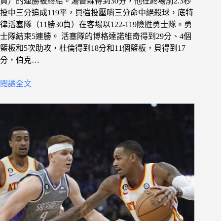
負）的連勝被終結。湯普森得到30分，他在終場前2.3秒
投中三分追成119平，貝強投壓哨三分命中絕殺球，底特
律活塞隊（11勝30負）在客場以122-119險胜勇士隊。勇
士隊結束5連勝。 活塞隊的博格達諾維奇得到29分、4個
籃板和5次助攻，杜倫得到18分和11個籃板，貝得到17
分，伯克…
閱讀全文