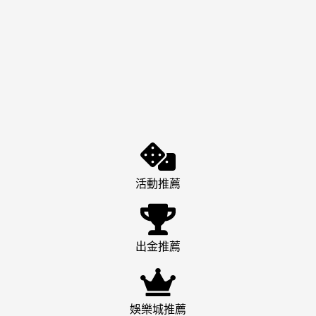
活動推薦
出金推薦
娛樂城推薦