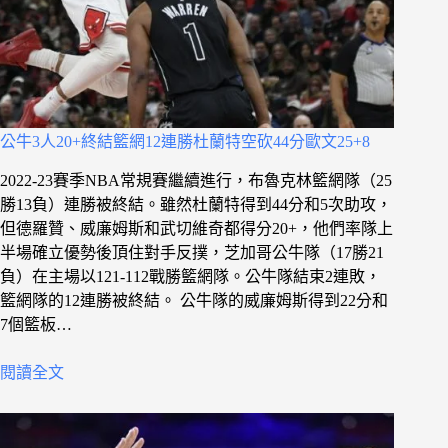
公牛3人20+終結籃網12連勝杜蘭特空砍44分歐文25+8
2022-23賽季NBA常規賽繼續進行，布魯克林籃網隊（25
勝13負）連勝被終結。雖然杜蘭特得到44分和5次助攻，
但德羅贊、威廉姆斯和武切維奇都得分20+，他們率隊上
半場確立優勢後頂住對手反撲，芝加哥公牛隊（17勝21
負）在主場以121-112戰勝籃網隊。公牛隊結束2連敗，
籃網隊的12連勝被終結。 公牛隊的威廉姆斯得到22分和
7個籃板…
閱讀全文