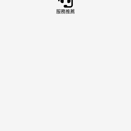
服務推薦
娛樂城推薦
AT99 娛樂城