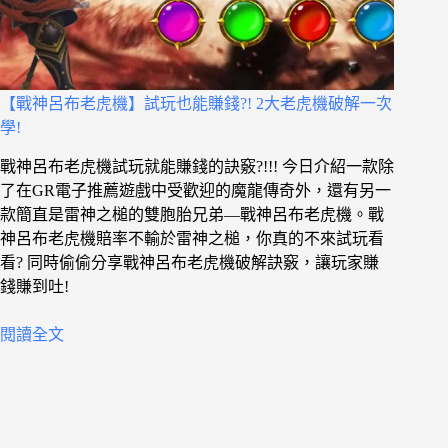
【戰神呂布老虎機】試玩也能賺錢?! 2大老虎機破解一次
學!
戰神呂布老虎機試玩就能賺錢的訣竅?!!! 今日介紹一款除
了在GR電子推薦遊戲中受歡迎的魔龍傳奇外，還有另一
款簡直是雷神之槌的雙胞胎兄弟—戰神呂布老虎機。戰
神呂布老虎機賠率不輸於雷神之槌，你真的不來試玩看
看? 同時偷偷分享戰神呂布老虎機破解訣竅，讓玩家賺
錢賺到吐!
閱讀全文