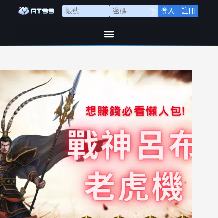
登入
註冊