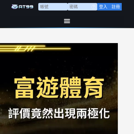
登入
註冊