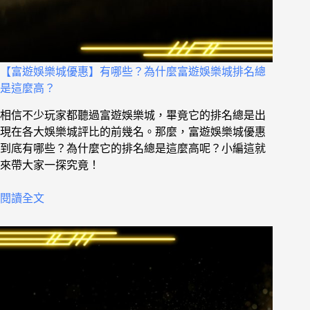
【富遊娛樂城優惠】有哪些？為什麼富遊娛樂城排名總
是這麼高？
相信不少玩家都聽過富遊娛樂城，畢竟它的排名總是出
現在各大娛樂城評比的前幾名。那麼，富遊娛樂城優惠
到底有哪些？為什麼它的排名總是這麼高呢？小編這就
來帶大家一探究竟！
閱讀全文