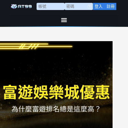
登入
註冊