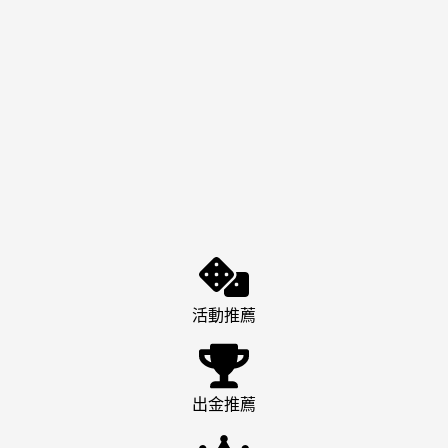
活動推薦
出金推薦